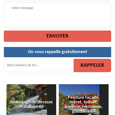
On vous rappelle gratuitement
Peinture façade,
e de terrasse
muret, toiture,
Peinture de c
dallage 64
boiserie, ferronerie,
gouttière 64