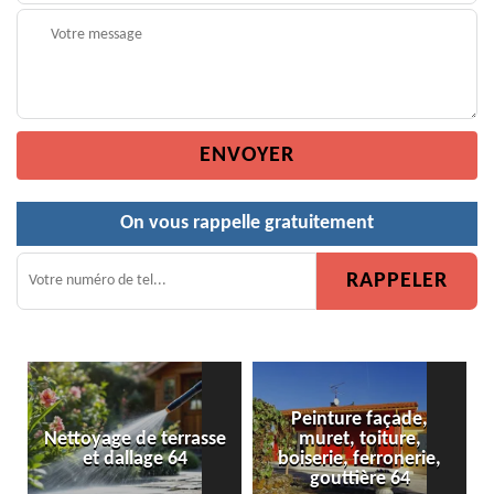
On vous rappelle gratuitement
Peinture façade,
e
muret, toiture,
Peinture de clôture 64
boiserie, ferronerie,
gouttière 64