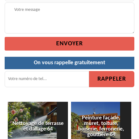
On vous rappelle gratuitement
Peinture façade,
rrasse
muret, toiture,
Peinture de clôture 6
4
boiserie, ferronerie,
gouttière 64