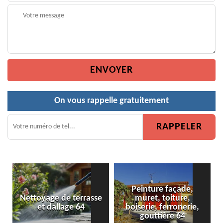
On vous rappelle gratuitement
Peinture façade,
asse
muret, toiture,
Peinture de clôture 64
boiserie, ferronerie,
gouttière 64