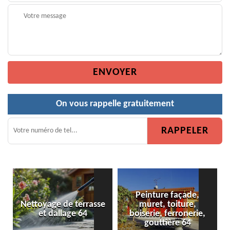
On vous rappelle gratuitement
Peinture façade,
e de terrasse
muret, toiture,
Peinture de c
dallage 64
boiserie, ferronerie,
gouttière 64