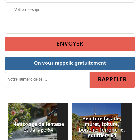
On vous rappelle gratuitement
Peinture façade,
Nettoyage de terrasse
muret, toiture,
Pei
et dallage 64
boiserie, ferronerie,
gouttière 64