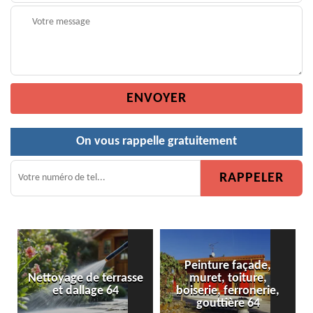
On vous rappelle gratuitement
Peinture façade,
yage de terrasse
muret, toiture,
Peinture d
et dallage 64
boiserie, ferronerie,
gouttière 64