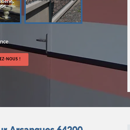
onerie,
64
 64
ence
EZ-NOUS !