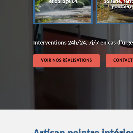
et dallage 64
boiserie, ferr
64
gouttière
Interventions 24h/24, 7j/7 en cas d'urg
VOIR NOS RÉALISATIONS
CONTACT