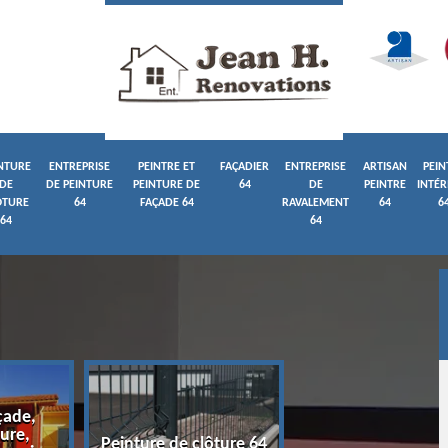
NTURE
ENTREPRISE
PEINTRE ET
FAÇADIER
ENTREPRISE
ARTISAN
PEIN
DE
DE PEINTURE
PEINTURE DE
64
DE
PEINTRE
INTÉR
ÔTURE
64
FAÇADE 64
RAVALEMENT
64
6
64
64
çade,
ure,
Entreprise de pein
Peinture de clôture 64