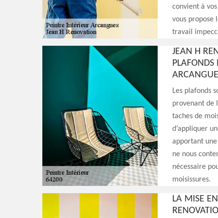
convient à vos
vous propose l
travail impecc
JEAN H RE
PLAFONDS 
ARCANGUE
Les plafonds 
provenant de la
taches de mois
d’appliquer un
apportant une 
ne nous conten
nécessaire pou
moisissures.
LA MISE E
RENOVATIO