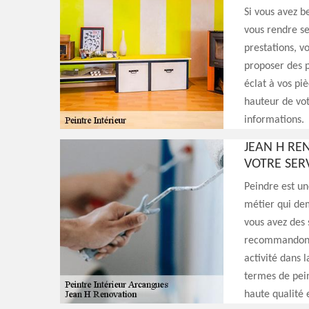
Si vous avez b
vous rendre se
prestations, v
proposer des p
éclat à vos piè
hauteur de vot
informations.
JEAN H REN
VOTRE SER
Peindre est un
métier qui dem
vous avez des 
recommandons d
activité dans 
termes de pein
haute qualité 