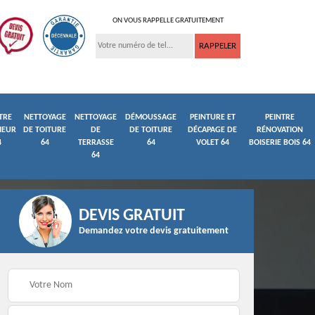
ON VOUS RAPPELLE GRATUITEMENT
TRE
NETTOYAGE
NETTOYAGE
DÉMOUSSAGE
PEINTURE ET
PEINTRE
IEUR
DE TOITURE
DE
DE TOITURE
DÉCAPAGE DE
RÉNOVATION
4
64
TERRASSE
64
VOLET 64
BOISERIE BOIS 64
64
DEVIS GRATUIT
Demandez votre devis gratuitement
ture
Peintre et peinture de
Façadier 64