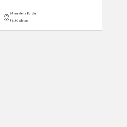
24 rue de la Barthe
64150 Abidos