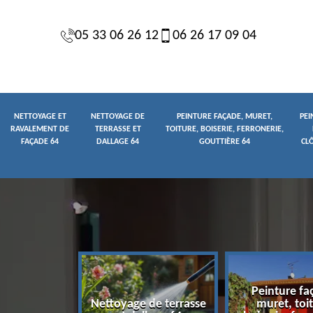
05 33 06 26 12
06 26 17 09 04
NETTOYAGE ET
NETTOYAGE DE
PEINTURE FAÇADE, MURET,
PEI
RAVALEMENT DE
TERRASSE ET
TOITURE, BOISERIE, FERRONERIE,
FAÇADE 64
DALLAGE 64
GOUTTIÈRE 64
CL
Peinture fa
yage et
Nettoyage de terrasse
muret, toit
t de façade