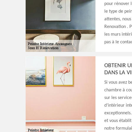
pour rénover l
le type de pei
attentes, nou
Renovation . 
les murs intér
pas à le contac
OBTENIR U
DANS LA V
Si vous avez b
chambre à couc
sur les servic
d’intérieur in
exceptionnels.
et vous établit
notre formula