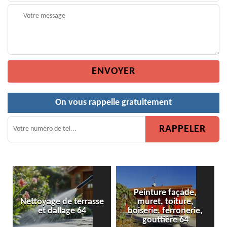
On vous rappelle gratuitement
Peinture façade,
ettoyage de terrasse
muret, toiture,
Peintur
et dallage 64
boiserie, ferronerie,
gouttière 64