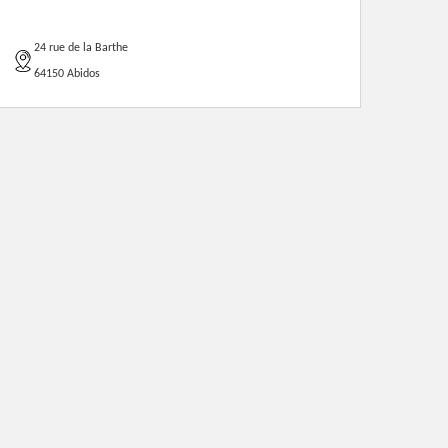
24 rue de la Barthe
64150 Abidos