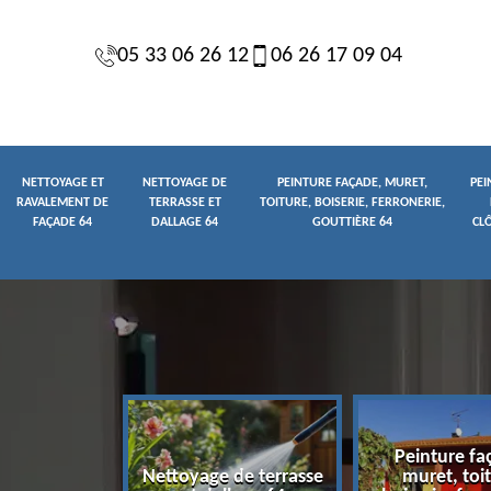
05 33 06 26 12
06 26 17 09 04
NETTOYAGE ET
NETTOYAGE DE
PEINTURE FAÇADE, MURET,
PEI
RAVALEMENT DE
TERRASSE ET
TOITURE, BOISERIE, FERRONERIE,
FAÇADE 64
DALLAGE 64
GOUTTIÈRE 64
CL
Peinture fa
yage et
Nettoyage de terrasse
muret, toit
t de façade