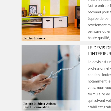
Notre entrepri
reconnu pour t
équipe de pein
revêtement mur
peinture ou en
haute qualité,
LE DEVIS 
L’INTÉRIE
Le devis est u
professionnel 
contient toute
notamment le b
vous, nous vou
formulaire de 
qui suivent vo
établi est gra