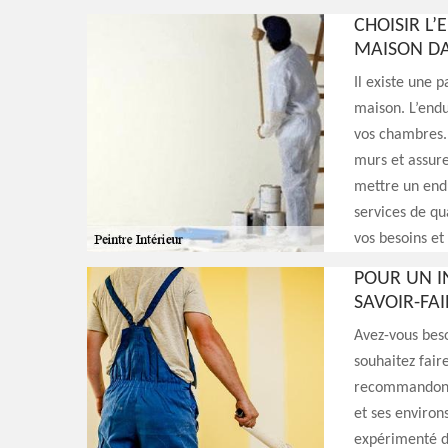
CHOISIR L’
MAISON DA
Il existe une 
maison. L’endu
vos chambres. 
murs et assure
mettre un endu
services de qu
vos besoins et
POUR UN I
SAVOIR-FA
Avez-vous beso
souhaitez fair
recommandons 
et ses environ
expérimenté da