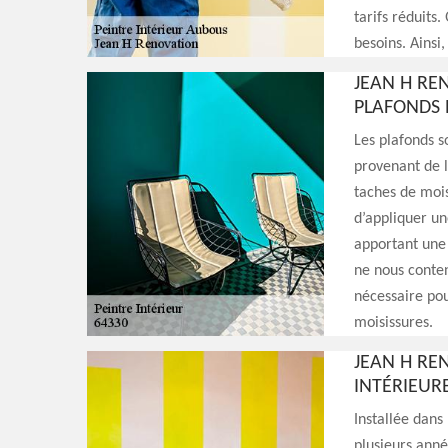
tarifs réduits.
besoins. Ainsi,
JEAN H RE
PLAFONDS 
Les plafonds 
provenant de la
taches de mois
d’appliquer un
apportant une 
ne nous conten
nécessaire pou
moisissures.
JEAN H RE
INTÉRIEUR
Installée dans
plusieurs anné