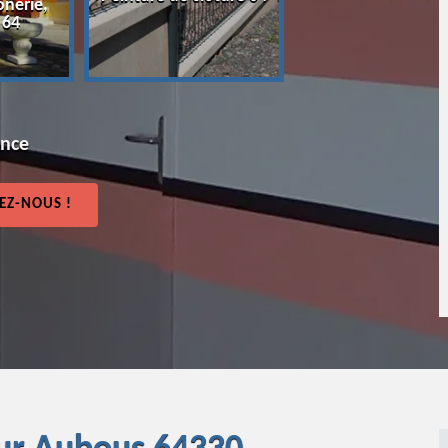
onerie,
64
 64
ence
EZ-NOUS !