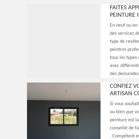
FAITES AP
PEINTURE 
En neuf ou en 
des services d
type de revête
peintres profes
tous les type
avec différents
des demandes p
CONFIEZ V
ARTISAN C
Si vous souhai
ou bien que vo
peinture est la
conseillé de f
. Compétent et