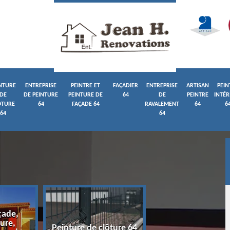
NTURE
ENTREPRISE
PEINTRE ET
FAÇADIER
ENTREPRISE
ARTISAN
PEIN
DE
DE PEINTURE
PEINTURE DE
64
DE
PEINTRE
INTÉR
ÔTURE
64
FAÇADE 64
RAVALEMENT
64
6
64
64
çade,
ure,
Entreprise de pein
Peinture de clôture 64