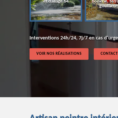
et dallage 64
boiserie, ferr
64
gouttière
Interventions 24h/24, 7j/7 en cas d'urg
VOIR NOS RÉALISATIONS
CONTACT