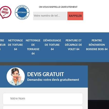
ON VOUS RAPPELLE GRATUITEMENT
TRE
NETTOYAGE
NETTOYAGE
DÉMOUSSAGE
PEINTURE ET
PEINTRE
IEUR
DE TOITURE
DE
DE TOITURE
DÉCAPAGE DE
RÉNOVATION
4
64
TERRASSE
64
VOLET 64
BOISERIE BOIS 64
64
DEVIS GRATUIT
Demandez votre devis gratuitement
ture
Peintre et peinture de
Façadier 64