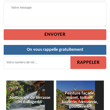
On vous rappelle gratuitement
Peinture façade,
 de terrasse
muret, toiture,
Peinture de cl
allage 64
boiserie, ferronerie,
gouttière 64