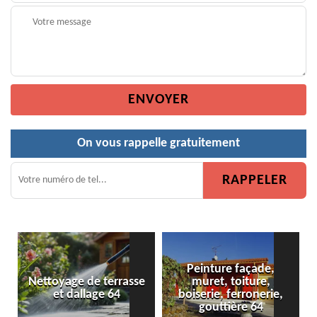
On vous rappelle gratuitement
Peinture façade,
age de terrasse
muret, toiture,
Peinture de
t dallage 64
boiserie, ferronerie,
gouttière 64