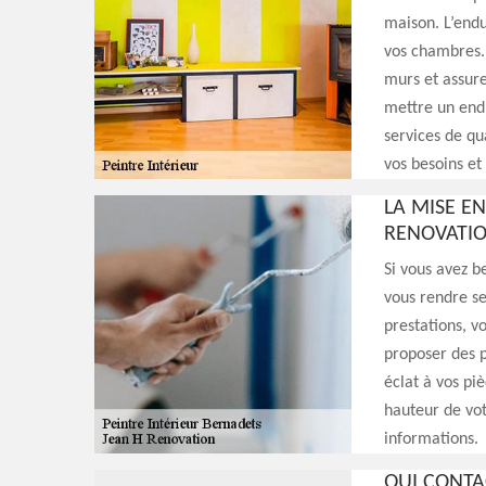
maison. L’endu
vos chambres. 
murs et assure
mettre un endu
services de qu
vos besoins et
LA MISE E
RENOVATIO
Si vous avez b
vous rendre se
prestations, v
proposer des p
éclat à vos piè
hauteur de vot
informations.
QUI CONTA