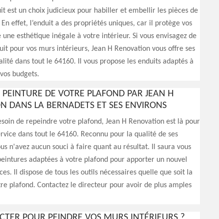
it est un choix judicieux pour habiller et embellir les pièces de
En effet, l’enduit a des propriétés uniques, car il protège vos
 une esthétique inégale à votre intérieur. Si vous envisagez de
it pour vos murs intérieurs, Jean H Renovation vous offre ses
alité dans tout le 64160. Il vous propose les enduits adaptés à
 vos budgets.
N PEINTURE DE VOTRE PLAFOND PAR JEAN H
N DANS LA BERNADETS ET SES ENVIRONS
esoin de repeindre votre plafond, Jean H Renovation est là pour
rvice dans tout le 64160. Reconnu pour la qualité de ses
ous n'avez aucun souci à faire quant au résultat. Il saura vous
eintures adaptées à votre plafond pour apporter un nouvel
ces. Il dispose de tous les outils nécessaires quelle que soit la
re plafond. Contactez le directeur pour avoir de plus amples
CTER POUR PEINDRE VOS MURS INTÉRIEURS ?