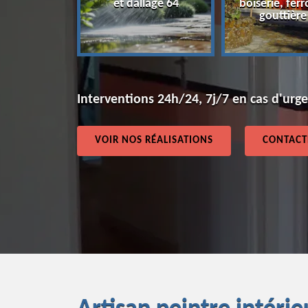
et dallage 64
boiserie, ferr
64
gouttière
Interventions 24h/24, 7j/7 en cas d'urg
VOIR NOS RÉALISATIONS
CONTACT