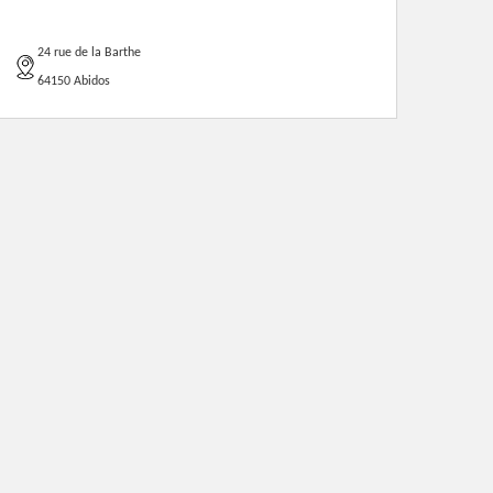
24 rue de la Barthe
64150 Abidos