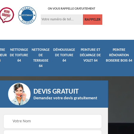
ON VOUS RAPPELLE GRATUITEMENT
TRE
NETTOYAGE
NETTOYAGE
DÉMOUSSAGE
PEINTURE ET
PEINTRE
IEUR
DE TOITURE
DE
DE TOITURE
DÉCAPAGE DE
RÉNOVATION
4
64
TERRASSE
64
VOLET 64
BOISERIE BOIS 64
64
DEVIS GRATUIT
Demandez votre devis gratuitement
ture
Peintre et peinture de
Façadier 64