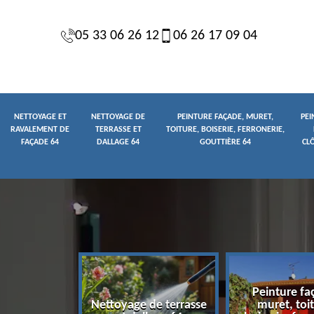
05 33 06 26 12
06 26 17 09 04
NETTOYAGE ET
NETTOYAGE DE
PEINTURE FAÇADE, MURET,
PEI
RAVALEMENT DE
TERRASSE ET
TOITURE, BOISERIE, FERRONERIE,
FAÇADE 64
DALLAGE 64
GOUTTIÈRE 64
CL
Peinture fa
yage et
Nettoyage de terrasse
muret, toit
t de façade