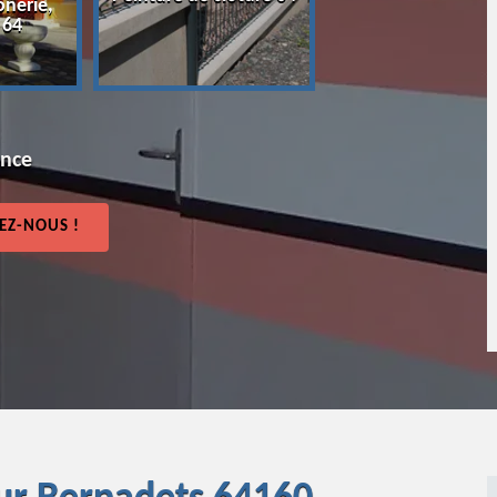
onerie,
64
 64
ence
EZ-NOUS !