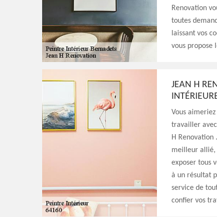
Renovation vou
toutes demande
laissant vos c
vous propose l
JEAN H RE
INTÉRIEUR
Vous aimeriez 
travailler ave
H Renovation .
meilleur allié
exposer tous v
à un résultat 
service de tou
confier vos tr