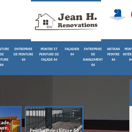
NTURE
ENTREPRISE
PEINTRE ET
FAÇADIER
ENTREPRISE
ARTISAN
PEIN
DE
DE PEINTURE
PEINTURE DE
64
DE
PEINTRE
INTÉR
ÔTURE
64
FAÇADE 64
RAVALEMENT
64
6
64
64
çade,
ure,
Entreprise de pein
Peinture de clôture 64