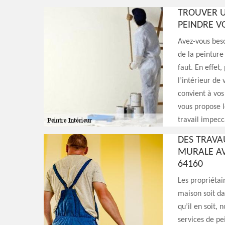
TROUVER U
PEINDRE V
Avez-vous beso
de la peinture
faut. En effet
l’intérieur de
convient à vos
vous propose l
travail impecc
DES TRAVA
MURALE AV
64160
Les propriétai
maison soit da
qu’il en soit,
services de pe