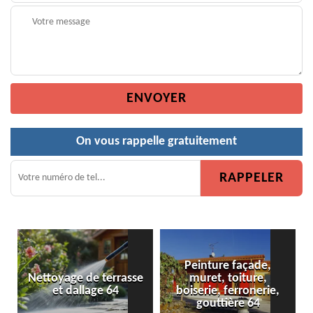
On vous rappelle gratuitement
Peinture façade,
 de terrasse
muret, toiture,
Peinture de clô
llage 64
boiserie, ferronerie,
gouttière 64