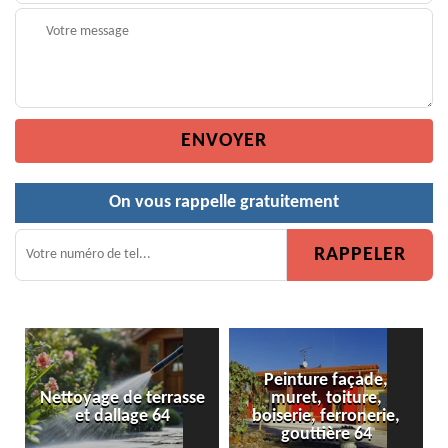
On vous rappelle gratuitement
Peinture façade,
 de terrasse
muret, toiture,
Peinture de clô
llage 64
boiserie, ferronerie,
gouttière 64