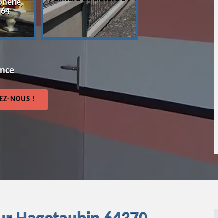
onerie,
64
 64
ence
EZ-NOUS !