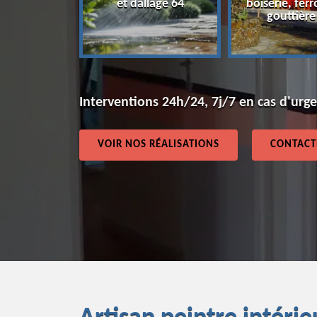
et dallage 64
boiserie, ferr
64
gouttière
Interventions 24h/24, 7j/7 en cas d'urg
VOIR NOS RÉALISATIONS
CONTACT