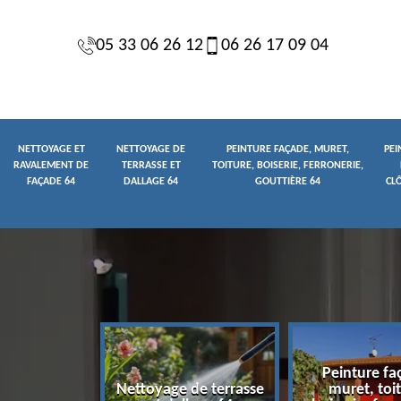
05 33 06 26 12
06 26 17 09 04
NETTOYAGE ET
NETTOYAGE DE
PEINTURE FAÇADE, MURET,
PEI
RAVALEMENT DE
TERRASSE ET
TOITURE, BOISERIE, FERRONERIE,
FAÇADE 64
DALLAGE 64
GOUTTIÈRE 64
CL
Peinture fa
yage et
Nettoyage de terrasse
muret, toit
t de façade