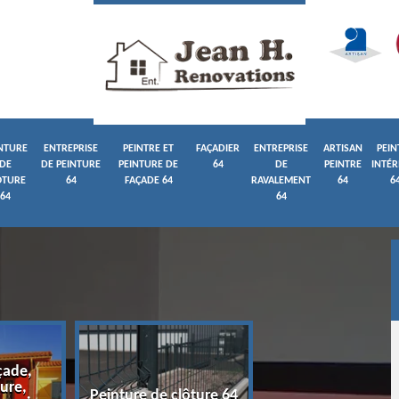
NTURE
ENTREPRISE
PEINTRE ET
FAÇADIER
ENTREPRISE
ARTISAN
PEIN
DE
DE PEINTURE
PEINTURE DE
64
DE
PEINTRE
INTÉR
ÔTURE
64
FAÇADE 64
RAVALEMENT
64
6
64
64
çade,
ure,
Entreprise de pein
Peinture de clôture 64