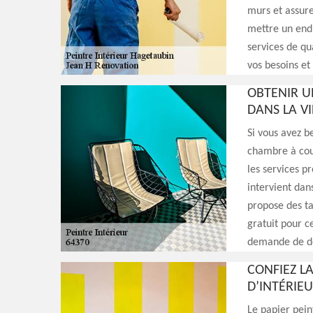
murs et assure
mettre un endu
services de qu
vos besoins et
OBTENIR U
DANS LA V
Si vous avez b
chambre à couc
les services p
intervient dan
propose des ta
gratuit pour c
demande de de
CONFIEZ LA
D’INTÉRIEU
Le papier pein