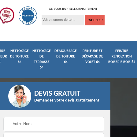
ON VOUS RAPPELLE GRATUITEMENT
TRE
NETTOYAGE
NETTOYAGE
DÉMOUSSAGE
PEINTURE ET
PEINTRE
IEUR
DE TOITURE
DE
DE TOITURE
DÉCAPAGE DE
RÉNOVATION
4
64
TERRASSE
64
VOLET 64
BOISERIE BOIS 64
64
DEVIS GRATUIT
Demandez votre devis gratuitement
ture
Peintre et peinture de
Façadier 64