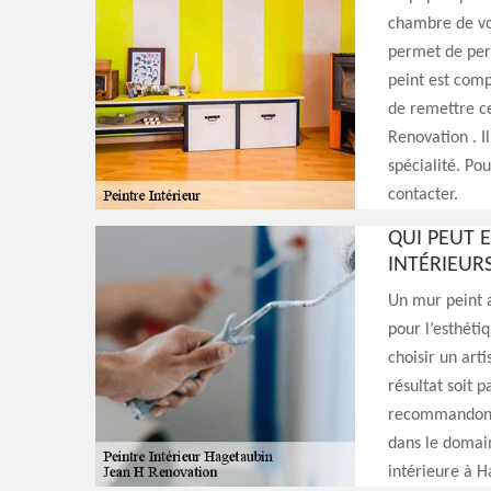
chambre de vos
permet de pers
peint est comp
de remettre c
Renovation . Il
spécialité. Pou
contacter.
QUI PEUT 
INTÉRIEURS
Un mur peint a
pour l’esthétiq
choisir un art
résultat soit p
recommandons 
dans le domai
intérieure à H