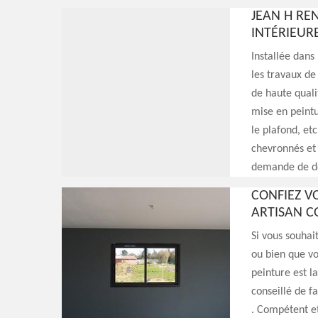
JEAN H RE
INTÉRIEUR
Installée dans
les travaux de
de haute quali
mise en peintu
le plafond, et
chevronnés et 
demande de de
CONFIEZ V
ARTISAN C
Si vous souhai
ou bien que vo
peinture est la
conseillé de f
. Compétent et