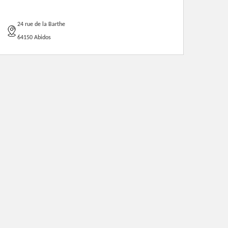
24 rue de la Barthe
64150 Abidos