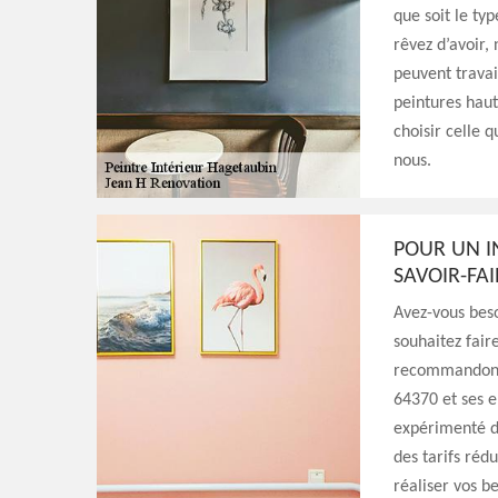
que soit le ty
rêvez d’avoir, 
peuvent travai
peintures haut
choisir celle 
nous.
POUR UN I
SAVOIR-FA
Avez-vous beso
souhaitez fair
recommandons 
64370 et ses e
expérimenté da
des tarifs rédu
réaliser vos be