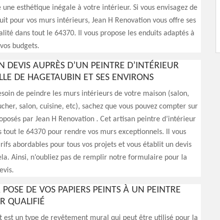
 une esthétique inégale à votre intérieur. Si vous envisagez de
it pour vos murs intérieurs, Jean H Renovation vous offre ses
alité dans tout le 64370. Il vous propose les enduits adaptés à
 vos budgets.
N DEVIS AUPRÈS D’UN PEINTRE D’INTÉRIEUR
ILLE DE HAGETAUBIN ET SES ENVIRONS
esoin de peindre les murs intérieurs de votre maison (salon,
her, salon, cuisine, etc), sachez que vous pouvez compter sur
roposés par Jean H Renovation . Cet artisan peintre d’intérieur
s tout le 64370 pour rendre vos murs exceptionnels. Il vous
rifs abordables pour tous vos projets et vous établit un devis
ela. Ainsi, n’oubliez pas de remplir notre formulaire pour la
vis.
 POSE DE VOS PAPIERS PEINTS À UN PEINTRE
R QUALIFIÉ
t est un type de revêtement mural qui peut être utilisé pour la