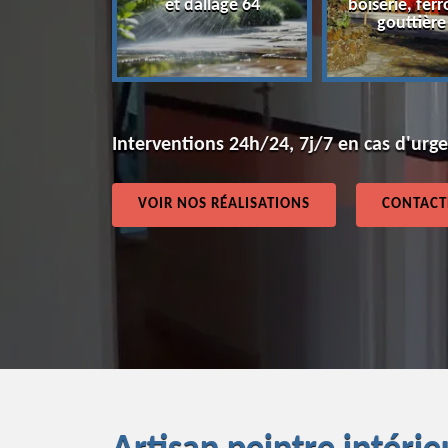
et dallage 64
boiserie, ferr
64
gouttière
Interventions 24h/24, 7j/7 en cas d'urg
VOIR NOS RÉALISATIONS
CONTACT