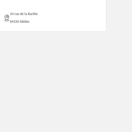
24 rue de la Barthe
64150 Abidos