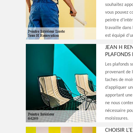
souhaitez appo
vous pouvez co
peintre d’inté
travaille dans 
est équipé d’u
JEAN H RE
PLAFONDS P
Les plafonds 
provenant de la
taches de mois
d’appliquer un
apportant une 
ne nous conten
nécessaire pou
moisissures.
CHOISIR L’