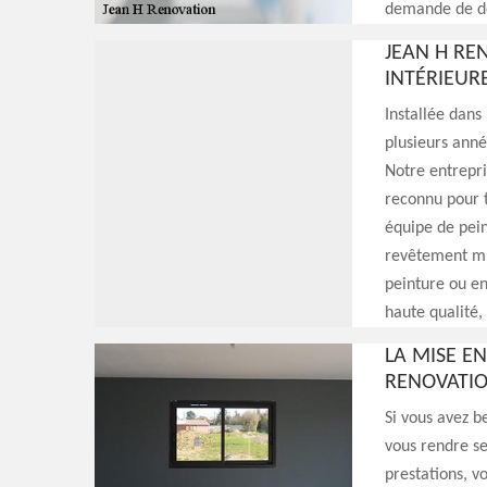
demande de de
JEAN H RE
INTÉRIEURE
Installée dans
plusieurs anné
Notre entrepri
reconnu pour t
équipe de pein
revêtement mur
peinture ou en
haute qualité,
LA MISE E
RENOVATIO
Si vous avez b
vous rendre se
prestations, v