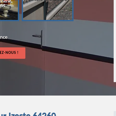
onerie,
64
 64
ence
EZ-NOUS !