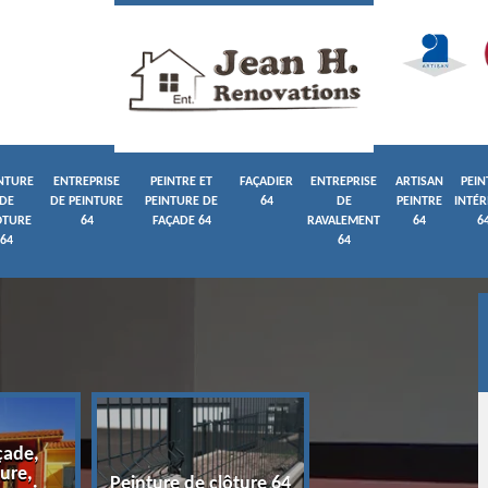
NTURE
ENTREPRISE
PEINTRE ET
FAÇADIER
ENTREPRISE
ARTISAN
PEIN
DE
DE PEINTURE
PEINTURE DE
64
DE
PEINTRE
INTÉR
ÔTURE
64
FAÇADE 64
RAVALEMENT
64
6
64
64
çade,
ure,
Entreprise de pein
Peinture de clôture 64