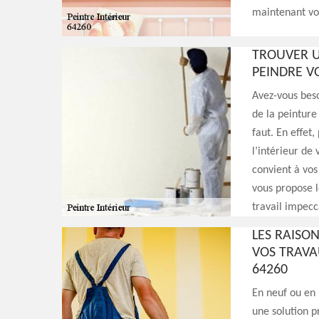
maintenant vo
TROUVER U
PEINDRE V
Avez-vous beso
de la peinture
faut. En effet
l’intérieur de
convient à vos
vous propose l
travail impecc
LES RAISO
VOS TRAVAU
64260
En neuf ou en 
une solution p