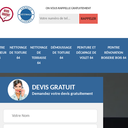
ON VOUS RAPPELLE GRATUITEMENT
TRE
NETTOYAGE
NETTOYAGE
DÉMOUSSAGE
PEINTURE ET
PEINTRE
IEUR
DE TOITURE
DE
DE TOITURE
DÉCAPAGE DE
RÉNOVATION
4
64
TERRASSE
64
VOLET 64
BOISERIE BOIS 64
64
DEVIS GRATUIT
Demandez votre devis gratuitement
ture
Peintre et peinture de
Façadier 64