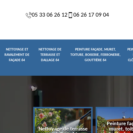
05 33 06 26 12
06 26 17 09 04
NETTOYAGE ET
NETTOYAGE DE
PEINTURE FAÇADE, MURET,
PEI
RAVALEMENT DE
TERRASSE ET
TOITURE, BOISERIE, FERRONERIE,
FAÇADE 64
DALLAGE 64
GOUTTIÈRE 64
CL
Peinture fa
yage et
Nettoyage de terrasse
muret, toit
t de façade