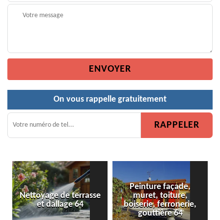
On vous rappelle gratuitement
Peinture façade,
ttoyage de terrasse
muret, toiture,
Peinture
et dallage 64
boiserie, ferronerie,
gouttière 64