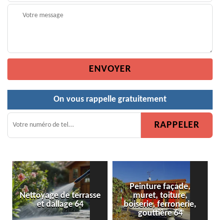
On vous rappelle gratuitement
Peinture façade,
terrasse
muret, toiture,
Peinture de clôture
e 64
boiserie, ferronerie,
gouttière 64