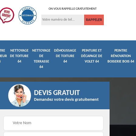
ON VOUS RAPPELLE GRATUITEMENT
TRE
NETTOYAGE
NETTOYAGE
DÉMOUSSAGE
PEINTURE ET
PEINTRE
IEUR
DE TOITURE
DE
DE TOITURE
DÉCAPAGE DE
RÉNOVATION
4
64
TERRASSE
64
VOLET 64
BOISERIE BOIS 64
64
DEVIS GRATUIT
Demandez votre devis gratuitement
ture
Peintre et peinture de
Façadier 64