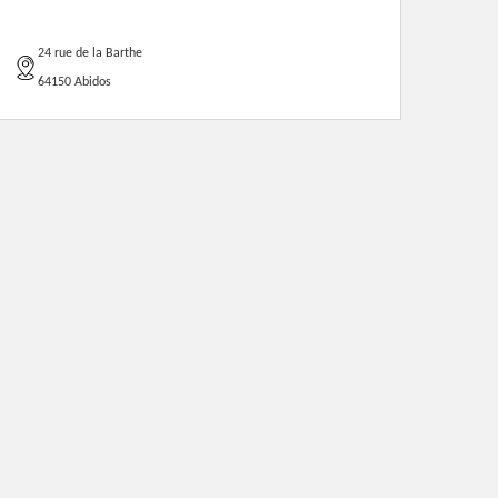
24 rue de la Barthe
64150 Abidos