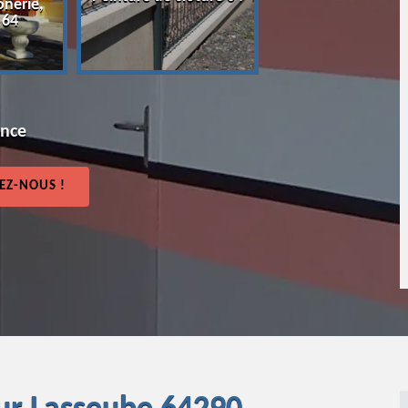
onerie,
64
 64
ence
EZ-NOUS !