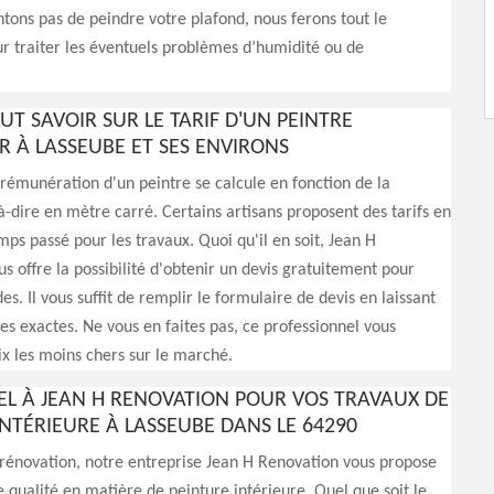
tons pas de peindre votre plafond, nous ferons tout le
r traiter les éventuels problèmes d’humidité ou de
AUT SAVOIR SUR LE TARIF D'UN PEINTRE
R À LASSEUBE ET SES ENVIRONS
 rémunération d'un peintre se calcule en fonction de la
-à-dire en mètre carré. Certains artisans proposent des tarifs en
mps passé pour les travaux. Quoi qu'il en soit, Jean H
s offre la possibilité d'obtenir un devis gratuitement pour
s. Il vous suffit de remplir le formulaire de devis en laissant
s exactes. Ne vous en faites pas, ce professionnel vous
ix les moins chers sur le marché.
PEL À JEAN H RENOVATION POUR VOS TRAVAUX DE
INTÉRIEURE À LASSEUBE DANS LE 64290
rénovation, notre entreprise Jean H Renovation vous propose
e qualité en matière de peinture intérieure. Quel que soit le