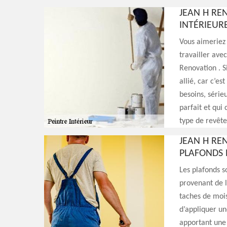
JEAN H RE
INTÉRIEURE
Vous aimeriez 
travailler ave
Renovation . S
allié, car c’e
besoins, série
parfait et qui
type de revête
JEAN H RE
PLAFONDS 
Les plafonds 
provenant de la
taches de mois
d’appliquer un
apportant une 