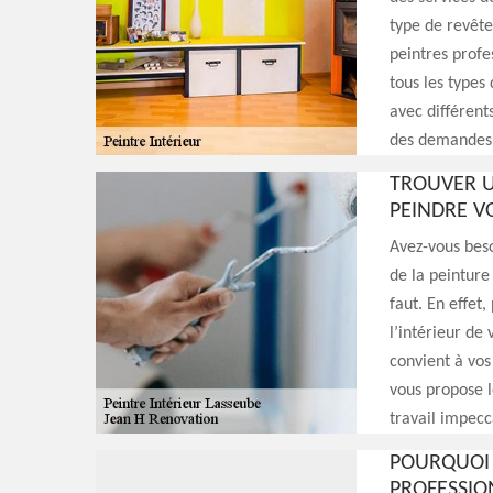
type de revête
peintres profes
tous les type
avec différents
des demandes p
TROUVER U
PEINDRE V
Avez-vous beso
de la peinture
faut. En effet
l’intérieur de
convient à vos
vous propose l
travail impecc
POURQUOI 
PROFESSIO