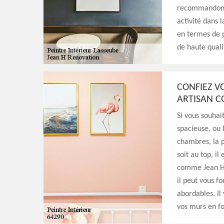
recommandons d
activité dans 
en termes de p
de haute quali
CONFIEZ V
ARTISAN C
Si vous souhai
spacieuse, ou 
chambres, la p
soit au top, il
comme Jean H 
il peut vous f
abordables. Il
vos murs en fo