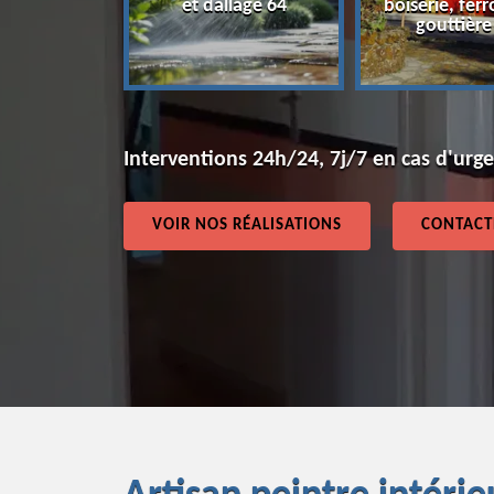
et dallage 64
boiserie, ferr
64
gouttière
Interventions 24h/24, 7j/7 en cas d'urg
VOIR NOS RÉALISATIONS
CONTACT