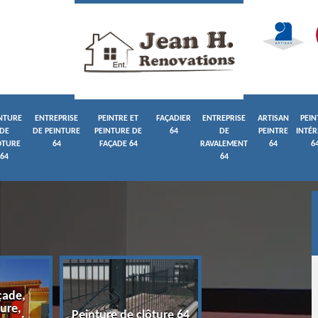
NTURE
ENTREPRISE
PEINTRE ET
FAÇADIER
ENTREPRISE
ARTISAN
PEIN
DE
DE PEINTURE
PEINTURE DE
64
DE
PEINTRE
INTÉR
ÔTURE
64
FAÇADE 64
RAVALEMENT
64
6
64
64
çade,
ure,
Entreprise de pein
Peinture de clôture 64