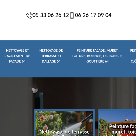
05 33 06 26 12
06 26 17 09 04
NETTOYAGE ET
NETTOYAGE DE
PEINTURE FAÇADE, MURET,
PEI
RAVALEMENT DE
TERRASSE ET
TOITURE, BOISERIE, FERRONERIE,
FAÇADE 64
DALLAGE 64
GOUTTIÈRE 64
CL
Peinture fa
yage et
Nettoyage de terrasse
muret, toit
t de façade