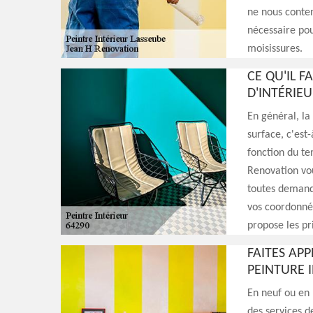
ne nous conten
nécessaire pou
moisissures.
CE QU'IL F
D'INTÉRIEU
En général, la
surface, c'est
fonction du te
Renovation vou
toutes demande
vos coordonnée
propose les pr
FAITES AP
PEINTURE 
En neuf ou en 
des services d