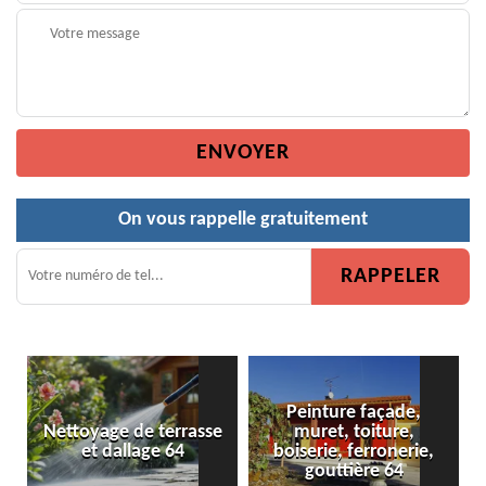
On vous rappelle gratuitement
Peinture façade,
Nettoyage de terrasse
muret, toiture,
Pein
et dallage 64
boiserie, ferronerie,
gouttière 64