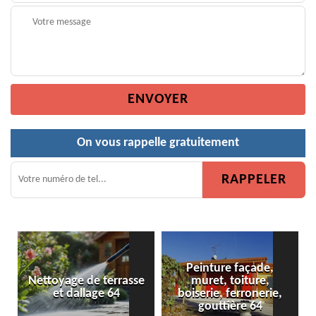
On vous rappelle gratuitement
Peinture façade,
Nettoyage de terrasse
muret, toiture,
P
et dallage 64
boiserie, ferronerie,
gouttière 64