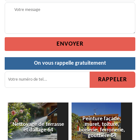
On vous rappelle gratuitement
Peinture façade,
 de terrasse
muret, toiture,
Peinture de cl
allage 64
boiserie, ferronerie,
gouttière 64