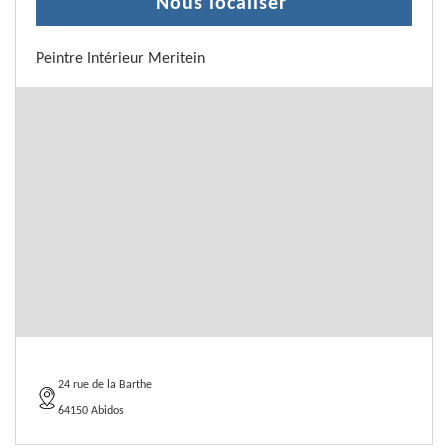
Nous localiser
Peintre Intérieur Meritein
24 rue de la Barthe
64150 Abidos