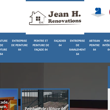
NTURE
ENTREPRISE
PEINTRE ET
FAÇADIER
ENTREPRISE
ARTISAN
PEIN
DE
DE PEINTURE
PEINTURE DE
64
DE
PEINTRE
INTÉR
ÔTURE
64
FAÇADE 64
RAVALEMENT
64
6
64
64
çade,
ure,
Entreprise de pein
Peinture de clôture 64