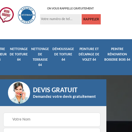
ON VOUS RAPPELLE GRATUITEMENT
TRE
NETTOYAGE
NETTOYAGE
DÉMOUSSAGE
PEINTURE ET
PEINTRE
IEUR
DE TOITURE
DE
DE TOITURE
DÉCAPAGE DE
RÉNOVATION
4
64
TERRASSE
64
VOLET 64
BOISERIE BOIS 64
64
DEVIS GRATUIT
Demandez votre devis gratuitement
ture
Peintre et peinture de
Façadier 64