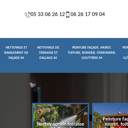
05 33 06 26 12
06 26 17 09 04
NETTOYAGE ET
NETTOYAGE DE
PEINTURE FAÇADE, MURET,
PEI
RAVALEMENT DE
TERRASSE ET
TOITURE, BOISERIE, FERRONERIE,
FAÇADE 64
DALLAGE 64
GOUTTIÈRE 64
CL
Peinture fa
yage et
Nettoyage de terrasse
muret, toit
t de façade