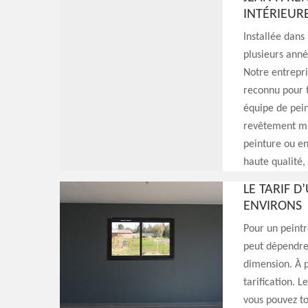
INTÉRIEURE
Installée dans
plusieurs anné
Notre entrepri
reconnu pour t
équipe de pein
revêtement mur
peinture ou en
haute qualité,
LE TARIF D
ENVIRONS
Pour un peintr
peut dépendre 
dimension. À p
tarification. L
vous pouvez to