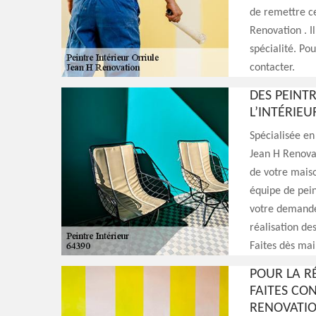
de remettre c
Renovation . Il
spécialité. Pou
contacter.
DES PEINT
L’INTÉRIE
Spécialisée en
Jean H Renovat
de votre maiso
équipe de pei
votre demande.
réalisation des
Faites dès ma
POUR LA R
FAITES CON
RENOVATI