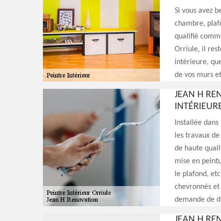
Si vous avez b
chambre, plafo
qualifié comme
Orriule, il re
intérieure, que
de vos murs et
JEAN H RE
INTÉRIEURE
Installée dans
les travaux de
de haute quali
mise en peintu
le plafond, et
chevronnés et 
demande de de
JEAN H RE