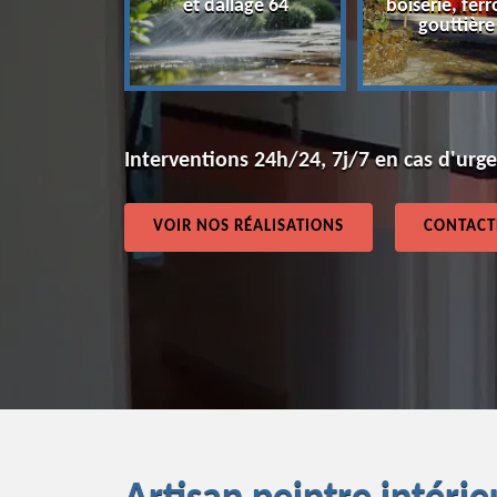
et dallage 64
boiserie, ferr
64
gouttière
Interventions 24h/24, 7j/7 en cas d'urg
VOIR NOS RÉALISATIONS
CONTACT