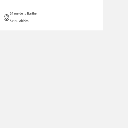
24 rue de la Barthe
64150 Abidos