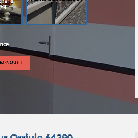
onerie,
64
 64
ence
EZ-NOUS !