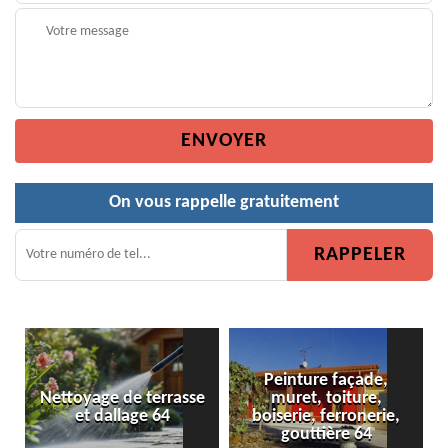
On vous rappelle gratuitement
Peinture façade,
Nettoyage de terrasse
muret, toiture,
Pe
et dallage 64
boiserie, ferronerie,
gouttière 64