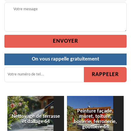
On vous rappelle gratuitement
Peinture façade,
 de terrasse
muret, toiture,
Peinture de clô
llage 64
boiserie, ferronerie,
gouttière 64