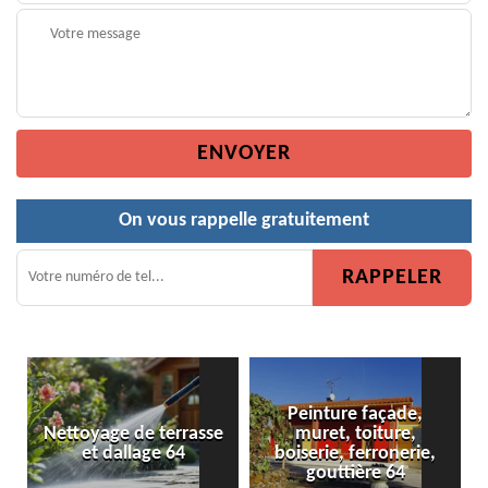
On vous rappelle gratuitement
Peinture façade,
ge de terrasse
muret, toiture,
Peinture de 
 dallage 64
boiserie, ferronerie,
gouttière 64