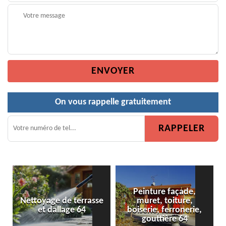
On vous rappelle gratuitement
Peinture façade,
e de terrasse
muret, toiture,
Peinture de c
dallage 64
boiserie, ferronerie,
gouttière 64