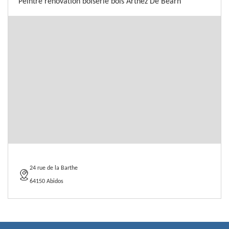
Peintre rénovation boiserie bois Arthez De Bearn
24 rue de la Barthe
64150 Abidos