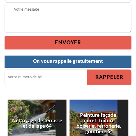
On vous rappelle gratuitement
Peinture façade,
se
muret, toiture,
Peinture de clôture 64
boiserie, ferronerie,
gouttière 64