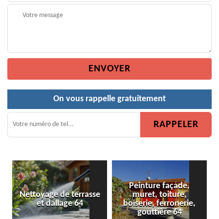
On vous rappelle gratuitement
Peinture façade,
asse
muret, toiture,
Peinture de clôture 64
boiserie, ferronerie,
gouttière 64