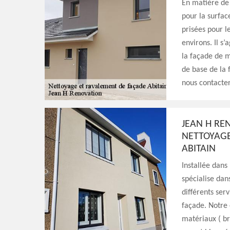
En matière de 
pour la surfac
prisées pour l
environs. Il s’
la façade de m
de base de la 
nous contacter
JEAN H RE
NETTOYAGE
ABITAIN
Installée dans
spécialise dans
différents ser
façade. Notre 
matériaux ( br