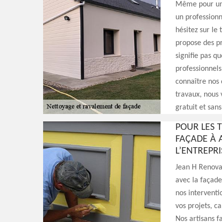
Même pour un n
un professionn
hésitez sur le
propose des pr
signifie pas q
professionnels
connaître nos d
travaux, nous 
gratuit et sa
POUR LES 
FAÇADE À A
L’ENTREPR
Jean H Renovat
avec la façade
nos interventi
vos projets, c
Nos artisans f