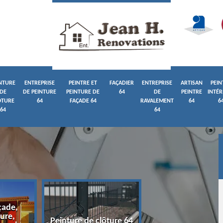
NTURE
ENTREPRISE
PEINTRE ET
FAÇADIER
ENTREPRISE
ARTISAN
PEIN
DE
DE PEINTURE
PEINTURE DE
64
DE
PEINTRE
INTÉR
ÔTURE
64
FAÇADE 64
RAVALEMENT
64
6
64
64
çade,
ure,
Entreprise de pein
Peinture de clôture 64