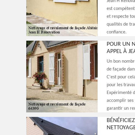
Jean H Renovati
est compétent 
et respecte to
qualités de tr
confiance.
POUR UN N
APPEL À J
Un bon nombre
de façade dans 
C'est pour cel
pour les trava
Expérimenté da
accomplir ses 
garantir un re
BÉNÉFICIE
NETTOYAGE