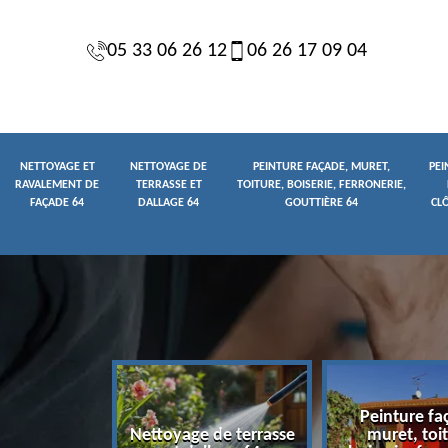
05 33 06 26 12
06 26 17 09 04
NETTOYAGE ET
NETTOYAGE DE
PEINTURE FAÇADE, MURET,
PEI
RAVALEMENT DE
TERRASSE ET
TOITURE, BOISERIE, FERRONERIE,
FAÇADE 64
DALLAGE 64
GOUTTIÈRE 64
CL
Peinture fa
yage et
Nettoyage de terrasse
muret, toit
t de façade