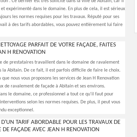
on . Ce dernier est très sollicité dans la ville de Abitain, car il
et expérimenté dans le domaine. En plus de cela, il est sérieux
ujours les normes requises pour les travaux. Réputé pour ses
avail à des tarifs abordables, vous pouvez entièrement lui faire
ETTOYAGE PARFAIT DE VOTRE FAÇADE, FAITES
EAN H RENOVATION
 de prestataires travaillent dans le domaine de ravalement
la Abitain. De ce fait, il est parfois difficile de faire le choix.
a que nous vous proposons les services de Jean H Renovation
ux de ravalement de façade à Abitain et ses environs.
ns le domaine, ce professionnel a tout ce qu'il faut pour
interventions selon les normes requises. De plus, il peut vous
ndu exceptionnel.
Z D'UN TARIF ABORDABLE POUR LES TRAVAUX DE
 DE FAÇADE AVEC JEAN H RENOVATION