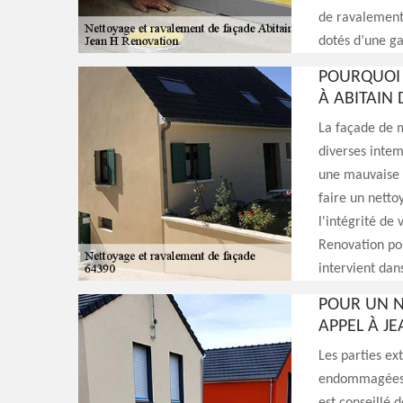
de ravalement 
dotés d’une g
POURQUOI 
À ABITAIN 
La façade de m
diverses intem
une mauvaise m
faire un netto
l'intégrité de
Renovation pou
intervient dan
POUR UN N
APPEL À J
Les parties e
endommagées fa