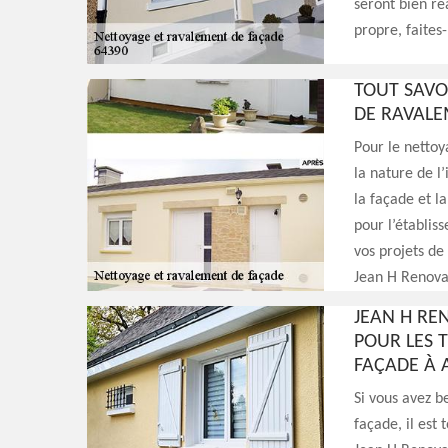
seront bien ré
propre, faites
TOUT SAVO
DE RAVALE
Pour le nettoy
la nature de l’
la façade et l
pour l’établis
vos projets de
Jean H Renovat
JEAN H RE
POUR LES 
FAÇADE À A
Si vous avez b
façade, il est