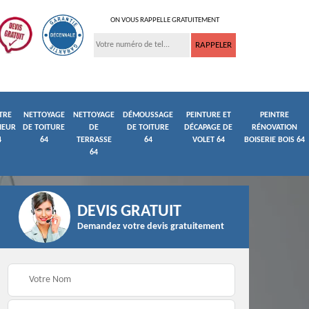
ON VOUS RAPPELLE GRATUITEMENT
TRE
NETTOYAGE
NETTOYAGE
DÉMOUSSAGE
PEINTURE ET
PEINTRE
IEUR
DE TOITURE
DE
DE TOITURE
DÉCAPAGE DE
RÉNOVATION
4
64
TERRASSE
64
VOLET 64
BOISERIE BOIS 64
64
DEVIS GRATUIT
Demandez votre devis gratuitement
ture
Peintre et peinture de
Façadier 64