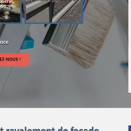
onerie,
64
 64
ence
EZ-NOUS !