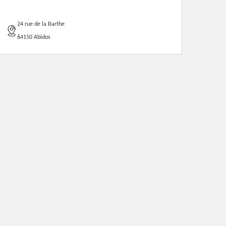
24 rue de la Barthe
64150 Abidos