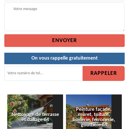
On vous rappelle gratuitement
Peinture façade,
rasse
muret, toiture,
Peinture de clôture 64
4
boiserie, ferronerie,
gouttière 64