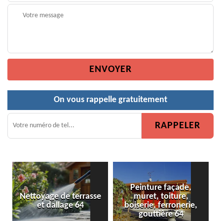
On vous rappelle gratuitement
Peinture façade,
 de terrasse
muret, toiture,
Peinture de cl
allage 64
boiserie, ferronerie,
gouttière 64