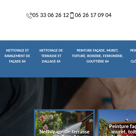
05 33 06 26 12
06 26 17 09 04
NETTOYAGE ET
NETTOYAGE DE
PEINTURE FAÇADE, MURET,
PEI
RAVALEMENT DE
TERRASSE ET
TOITURE, BOISERIE, FERRONERIE,
FAÇADE 64
DALLAGE 64
GOUTTIÈRE 64
CL
Peinture fa
yage et
Nettoyage de terrasse
muret, toit
t de façade