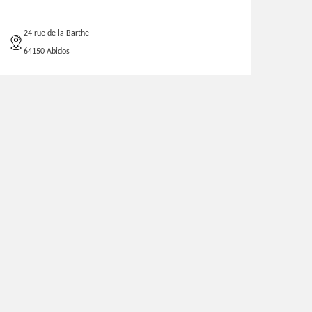
24 rue de la Barthe
64150 Abidos