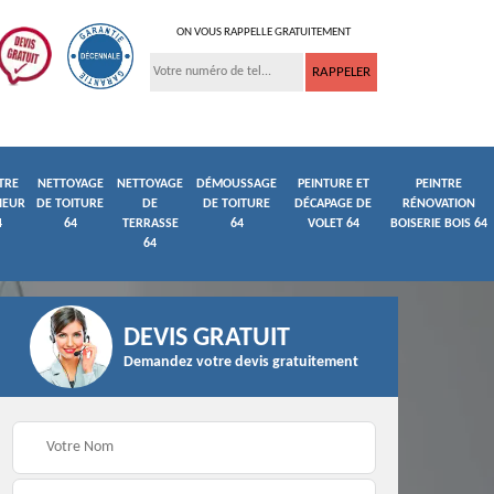
ON VOUS RAPPELLE GRATUITEMENT
TRE
NETTOYAGE
NETTOYAGE
DÉMOUSSAGE
PEINTURE ET
PEINTRE
IEUR
DE TOITURE
DE
DE TOITURE
DÉCAPAGE DE
RÉNOVATION
4
64
TERRASSE
64
VOLET 64
BOISERIE BOIS 64
64
DEVIS GRATUIT
Demandez votre devis gratuitement
ture
Peintre et peinture de
Façadier 64