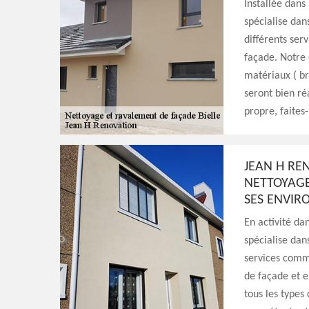
Installée dans
spécialise dans
différents ser
façade. Notre 
matériaux ( br
seront bien ré
propre, faites
JEAN H RE
NETTOYAGE
SES ENVIR
En activité da
spécialise dan
services comm
de façade et 
tous les types 