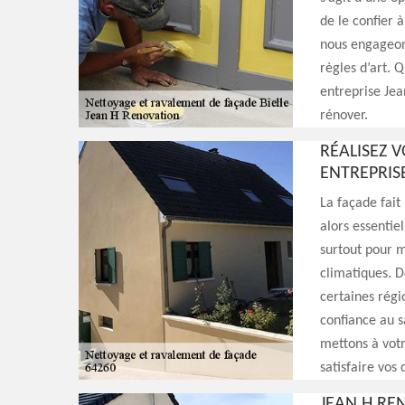
de le confier 
nous engageon
règles d’art. Q
entreprise Jea
rénover.
RÉALISEZ 
ENTREPRIS
La façade fait
alors essentie
surtout pour m
climatiques. D
certaines régi
confiance au s
mettons à votr
satisfaire vos
JEAN H RE