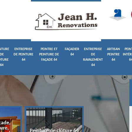
NTURE
ENTREPRISE
PEINTRE ET
FAÇADIER
ENTREPRISE
ARTISAN
PEIN
DE
DE PEINTURE
PEINTURE DE
64
DE
PEINTRE
INTÉR
ÔTURE
64
FAÇADE 64
RAVALEMENT
64
6
64
64
çade,
ure,
Entreprise de pein
Peinture de clôture 64