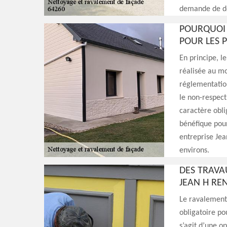
demande de de
POURQUOI 
POUR LES P
En principe, l
réalisée au moi
réglementation
le non-respect
caractère obli
bénéfique pour
entreprise Jea
environs.
DES TRAVA
JEAN H RE
Le ravalement 
obligatoire po
s’agit d’une o