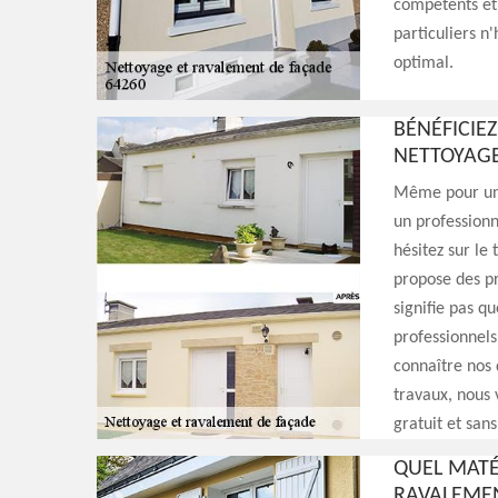
compétents et
particuliers n'
optimal.
BÉNÉFICIE
NETTOYAGE
Même pour un n
un professionn
hésitez sur le
propose des pr
signifie pas q
professionnels
connaître nos d
travaux, nous 
gratuit et sa
QUEL MATÉ
RAVALEMENT