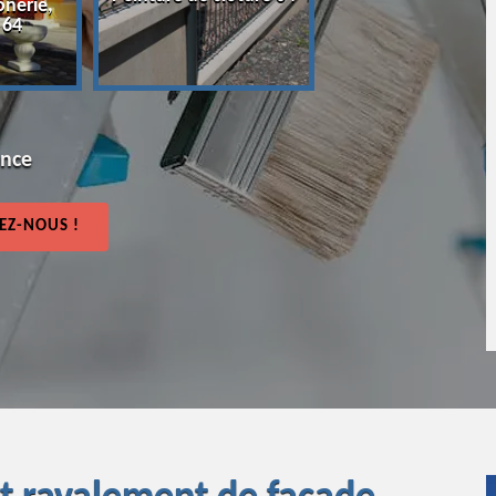
onerie,
64
 64
ence
EZ-NOUS !