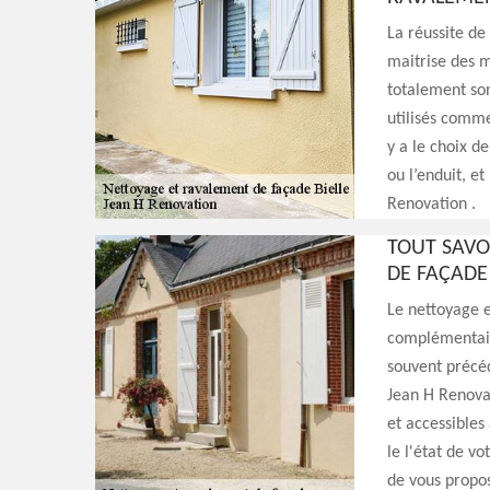
La réussite de
maitrise des m
totalement so
utilisés comme 
y a le choix d
ou l’enduit, et
Renovation .
TOUT SAVO
DE FAÇADE
Le nettoyage e
complémentaire
souvent précéd
Jean H Renovat
et accessibles
le l'état de v
de vous propos