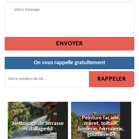
On vous rappelle gratuitement
Peinture façade,
asse
muret, toiture,
Peinture de clôture 64
boiserie, ferronerie,
gouttière 64