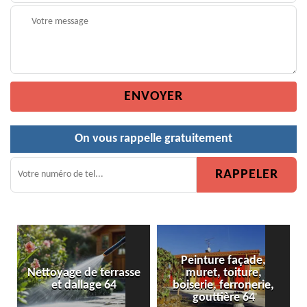
On vous rappelle gratuitement
Peinture façade,
de terrasse
muret, toiture,
Peinture de clôt
lage 64
boiserie, ferronerie,
gouttière 64