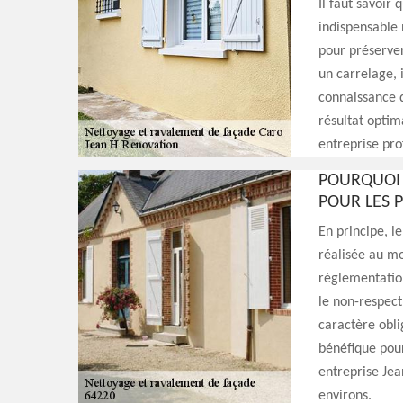
Il faut savoir
indispensable 
pour préserver
un carrelage, i
connaissance 
résultat optim
entreprise pr
POURQUOI 
POUR LES P
En principe, l
réalisée au moi
réglementation
le non-respect
caractère obli
bénéfique pour
entreprise Jea
environs.