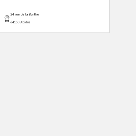
24 rue de la Barthe
64150 Abidos