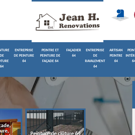
NTURE
ENTREPRISE
PEINTRE ET
FAÇADIER
ENTREPRISE
ARTISAN
PEIN
DE
DE PEINTURE
PEINTURE DE
64
DE
PEINTRE
INTÉR
ÔTURE
64
FAÇADE 64
RAVALEMENT
64
6
64
64
çade,
ure,
Entreprise de pein
Peinture de clôture 64