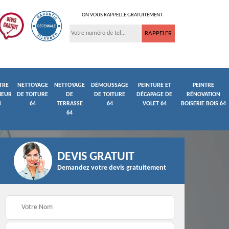
ON VOUS RAPPELLE GRATUITEMENT
TRE
NETTOYAGE
NETTOYAGE
DÉMOUSSAGE
PEINTURE ET
PEINTRE
IEUR
DE TOITURE
DE
DE TOITURE
DÉCAPAGE DE
RÉNOVATION
4
64
TERRASSE
64
VOLET 64
BOISERIE BOIS 64
64
DEVIS GRATUIT
Demandez votre devis gratuitement
ture
Peintre et peinture de
Façadier 64