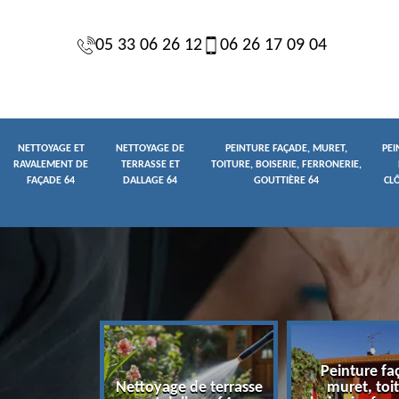
05 33 06 26 12
06 26 17 09 04
NETTOYAGE ET
NETTOYAGE DE
PEINTURE FAÇADE, MURET,
PEI
RAVALEMENT DE
TERRASSE ET
TOITURE, BOISERIE, FERRONERIE,
FAÇADE 64
DALLAGE 64
GOUTTIÈRE 64
CL
Peinture fa
yage et
Nettoyage de terrasse
muret, toit
t de façade