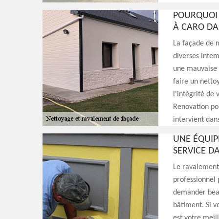
POURQUOI 
À CARO DA
La façade de m
diverses intem
une mauvaise m
faire un netto
l'intégrité de
Renovation pou
intervient dan
UNE ÉQUIP
SERVICE D
Le ravalement 
professionnel p
demander beau
bâtiment. Si v
est votre meil