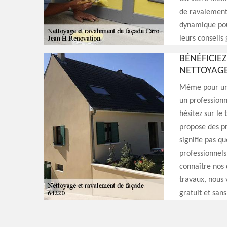
de ravalement
dynamique pour
leurs conseils 
BÉNÉFICIE
NETTOYAGE
Même pour un n
un professionn
hésitez sur le
propose des pr
signifie pas q
professionnels
connaître nos d
travaux, nous 
gratuit et sa