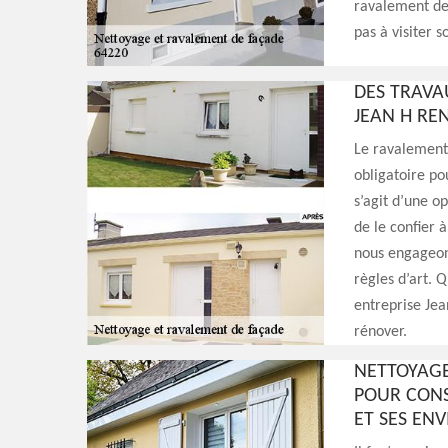
ravalement de 
pas à visiter so
DES TRAVA
JEAN H RE
Le ravalement 
obligatoire po
s’agit d’une o
de le confier 
nous engageon
règles d’art. Q
entreprise Jea
rénover.
NETTOYAGE
POUR CONS
ET SES EN