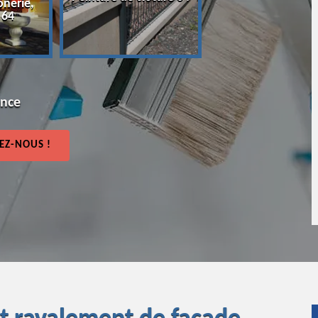
onerie,
64
 64
ence
EZ-NOUS !