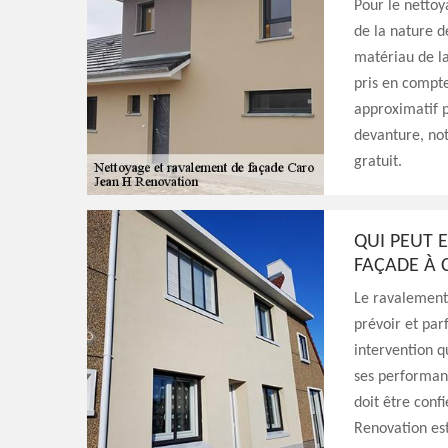
Pour le nettoy
de la nature de
matériau de la
pris en compte 
approximatif p
devanture, not
gratuit.
QUI PEUT 
FAÇADE À 
Le ravalement 
prévoir et parf
intervention q
ses performanc
doit être confi
Renovation est