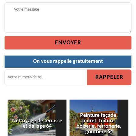
On vous rappelle gratuitement
Peinture façade,
rrasse
muret, toiture,
Peinture de clôture 6
4
boiserie, ferronerie,
gouttière 64