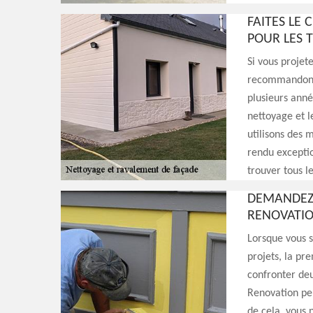
FAITES LE 
POUR LES 
Si vous projet
recommandons l
plusieurs ann
nettoyage et l
utilisons des 
rendu excepti
trouver tous le
DEMANDEZ 
RENOVATI
Lorsque vous s
projets, la pr
confronter deu
Renovation peu
de cela, vous 