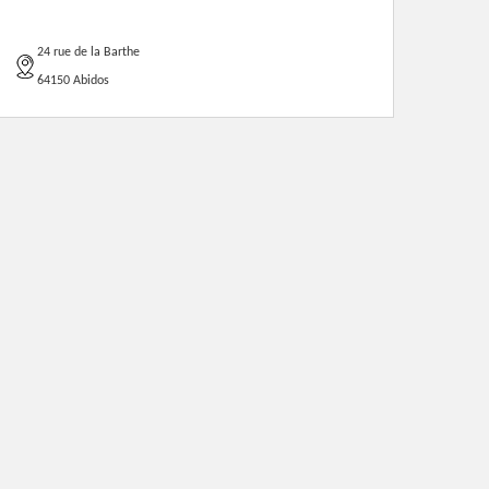
24 rue de la Barthe
64150 Abidos