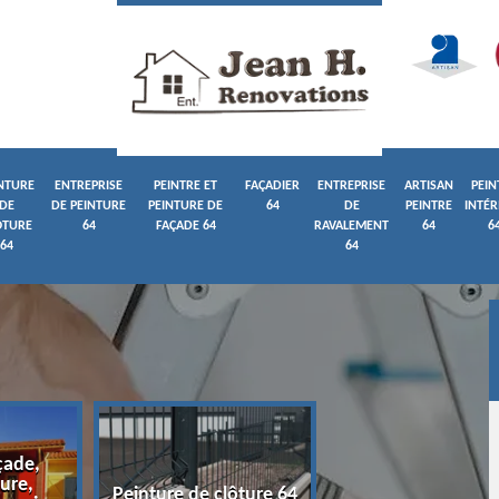
NTURE
ENTREPRISE
PEINTRE ET
FAÇADIER
ENTREPRISE
ARTISAN
PEIN
DE
DE PEINTURE
PEINTURE DE
64
DE
PEINTRE
INTÉR
ÔTURE
64
FAÇADE 64
RAVALEMENT
64
6
64
64
çade,
ure,
Entreprise de pein
Peinture de clôture 64