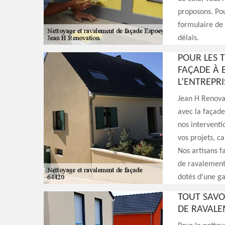
proposons. Pou
formulaire de 
délais.
POUR LES 
FAÇADE À E
L’ENTREPR
Jean H Renovat
avec la façade
nos interventi
vos projets, c
Nos artisans f
de ravalement 
dotés d’une g
TOUT SAVO
DE RAVALE