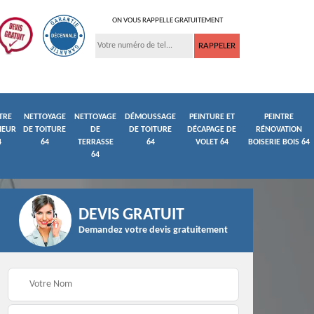
ON VOUS RAPPELLE GRATUITEMENT
TRE
NETTOYAGE
NETTOYAGE
DÉMOUSSAGE
PEINTURE ET
PEINTRE
IEUR
DE TOITURE
DE
DE TOITURE
DÉCAPAGE DE
RÉNOVATION
4
64
TERRASSE
64
VOLET 64
BOISERIE BOIS 64
64
DEVIS GRATUIT
Demandez votre devis gratuitement
ture
Peintre et peinture de
Façadier 64