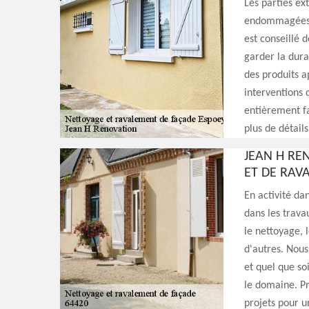
Les parties e
endommagées fa
est conseillé 
garder la dura
des produits 
interventions 
entièrement fa
plus de détails
JEAN H RE
ET DE RAV
En activité da
dans les trava
le nettoyage, 
d'autres. Nous
et quel que so
le domaine. Pr
projets pour u