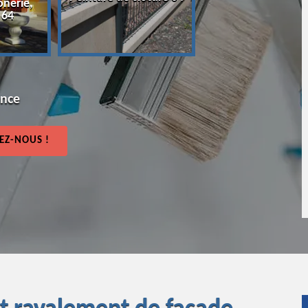
onerie,
64
 64
ence
EZ-NOUS !