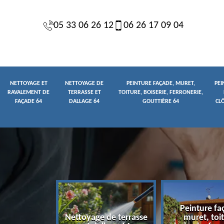
05 33 06 26 12
06 26 17 09 04
NETTOYAGE ET
NETTOYAGE DE
PEINTURE FAÇADE, MURET,
PEI
RAVALEMENT DE
TERRASSE ET
TOITURE, BOISERIE, FERRONERIE,
FAÇADE 64
DALLAGE 64
GOUTTIÈRE 64
CL
Peinture fa
yage et
Nettoyage de terrasse
muret, toit
t de façade