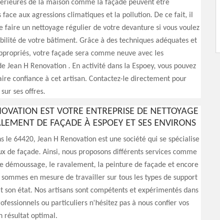
xtérieures de la maison comme la façade peuvent être
ce aux agressions climatiques et la pollution. De ce fait, il
de faire un nettoyage régulier de votre devanture si vous voulez
bilité de votre bâtiment. Grâce à des techniques adéquates et
appropriés, votre façade sera comme neuve avec les
de Jean H Renovation . En activité dans la Espoey, vous pouvez
ire confiance à cet artisan. Contactez-le directement pour
 sur ses offres.
NOVATION EST VOTRE ENTREPRISE DE NETTOYAGE
ALEMENT DE FAÇADE À ESPOEY ET SES ENVIRONS
ns le 64420, Jean H Renovation est une société qui se spécialise
ux de façade. Ainsi, nous proposons différents services comme
le démoussage, le ravalement, la peinture de façade et encore
 sommes en mesure de travailler sur tous les types de support
it son état. Nos artisans sont compétents et expérimentés dans
ofessionnels ou particuliers n'hésitez pas à nous confier vos
n résultat optimal.