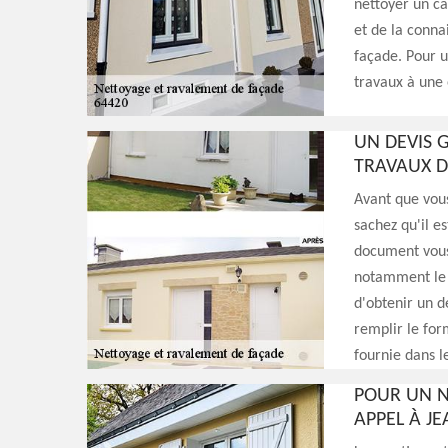
nettoyer un ca
et de la conna
façade. Pour u
travaux à une
UN DEVIS 
TRAVAUX D
Avant que vous
sachez qu'il e
document vous 
notamment le b
d'obtenir un de
remplir le for
fournie dans le
POUR UN N
APPEL À J