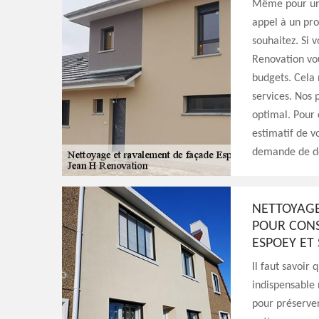
Même pour un n
appel à un pro
souhaitez. Si v
Renovation vou
budgets. Cela 
services. Nos 
optimal. Pour c
estimatif de v
demande de de
NETTOYAGE
POUR CONS
ESPOEY ET
Il faut savoir
indispensable 
pour préserver