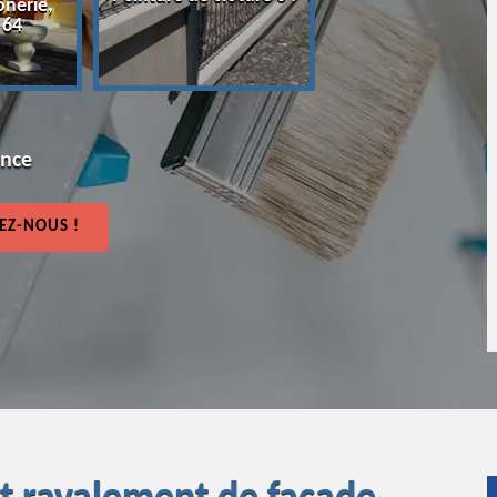
onerie,
64
 64
ence
EZ-NOUS !