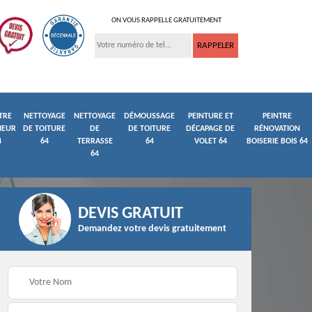
ON VOUS RAPPELLE GRATUITEMENT
TRE
NETTOYAGE
NETTOYAGE
DÉMOUSSAGE
PEINTURE ET
PEINTRE
IEUR
DE TOITURE
DE
DE TOITURE
DÉCAPAGE DE
RÉNOVATION
4
64
TERRASSE
64
VOLET 64
BOISERIE BOIS 64
64
DEVIS GRATUIT
Demandez votre devis gratuitement
ture
Peintre et peinture de
Façadier 64