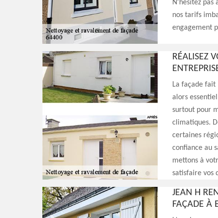
N'hésitez pas 
nos tarifs imba
engagement po
RÉALISEZ 
ENTREPRIS
La façade fait
alors essentie
surtout pour m
climatiques. D
certaines régi
confiance au s
mettons à votr
satisfaire vos
JEAN H RE
FAÇADE À 