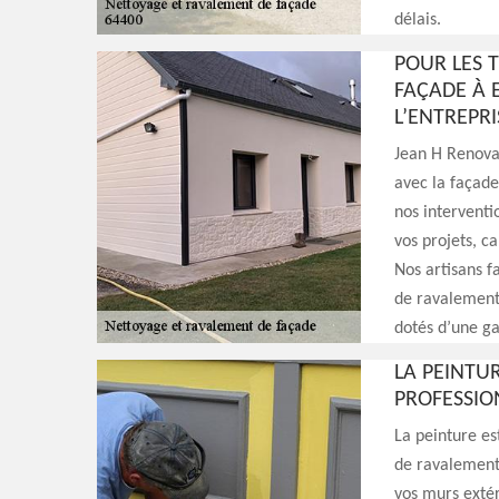
délais.
POUR LES 
FAÇADE À E
L’ENTREPR
Jean H Renovat
avec la façade
nos interventi
vos projets, c
Nos artisans f
de ravalement 
dotés d’une g
LA PEINTU
PROFESSIO
La peinture es
de ravalement 
vos murs extér