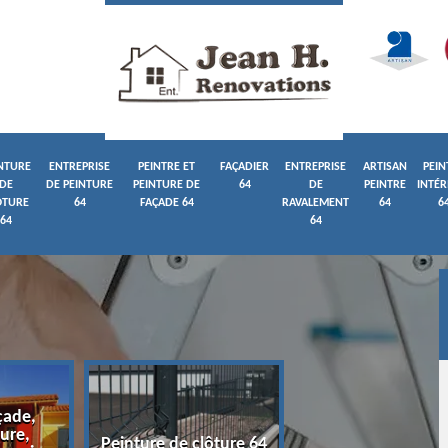
NTURE
ENTREPRISE
PEINTRE ET
FAÇADIER
ENTREPRISE
ARTISAN
PEIN
DE
DE PEINTURE
PEINTURE DE
64
DE
PEINTRE
INTÉR
ÔTURE
64
FAÇADE 64
RAVALEMENT
64
6
64
64
çade,
ure,
Entreprise de pein
Peinture de clôture 64