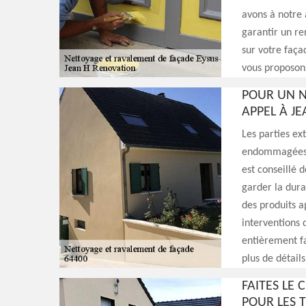
avons à notre 
garantir un re
sur votre façad
vous proposons
POUR UN N
APPEL À J
Les parties e
endommagées fa
est conseillé 
garder la dura
des produits 
interventions 
entièrement fa
plus de détails
FAITES LE 
POUR LES 