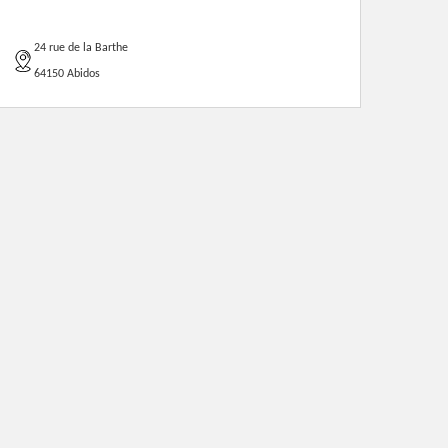
24 rue de la Barthe
64150 Abidos