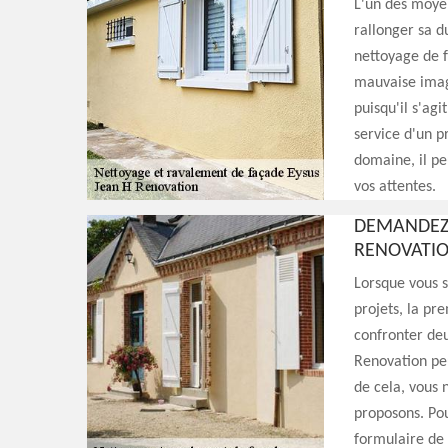
L'un des moyen
rallonger sa d
nettoyage de 
mauvaise imag
puisqu'il s'ag
service d'un p
domaine, il pe
vos attentes.
DEMANDEZ 
RENOVATI
Lorsque vous s
projets, la pr
confronter deu
Renovation peu
de cela, vous 
proposons. Pou
formulaire de 