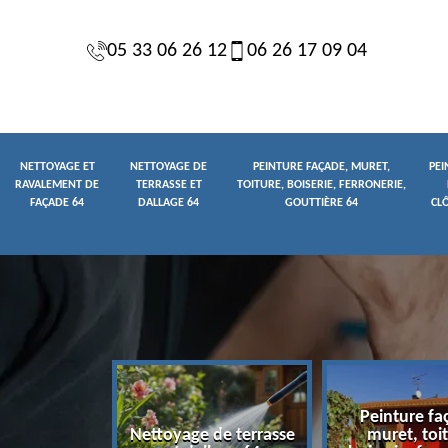
05 33 06 26 12
06 26 17 09 04
NETTOYAGE ET
NETTOYAGE DE
PEINTURE FAÇADE, MURET,
PEI
RAVALEMENT DE
TERRASSE ET
TOITURE, BOISERIE, FERRONERIE,
FAÇADE 64
DALLAGE 64
GOUTTIÈRE 64
CL
Peinture fa
yage et
Nettoyage de terrasse
muret, toit
t de façade