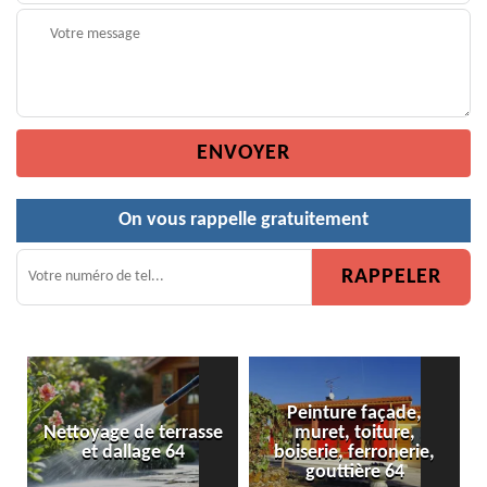
On vous rappelle gratuitement
Peinture façade,
errasse
muret, toiture,
Peinture de clôture 
 64
boiserie, ferronerie,
gouttière 64