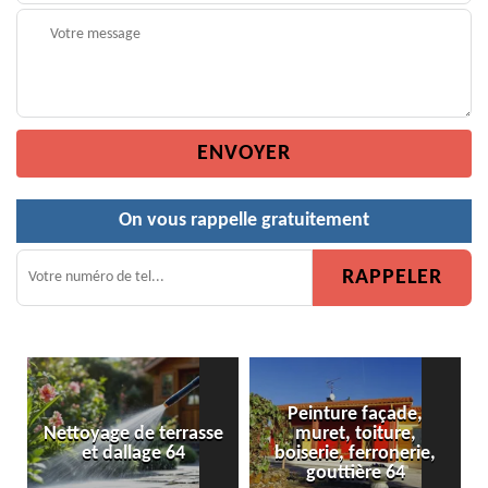
On vous rappelle gratuitement
Peinture façade,
terrasse
muret, toiture,
Peinture de clôture
e 64
boiserie, ferronerie,
gouttière 64