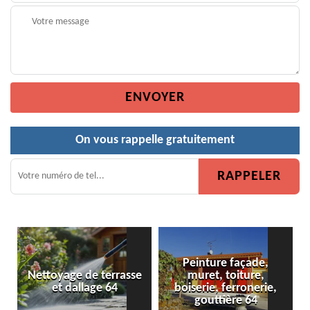
On vous rappelle gratuitement
Peinture façade,
Nettoyage de terrasse
muret, toiture,
Peint
et dallage 64
boiserie, ferronerie,
gouttière 64