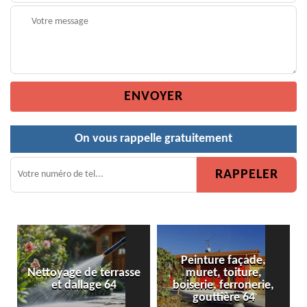
On vous rappelle gratuitement
Peinture façade,
se
muret, toiture,
Peinture de clôture 64
boiserie, ferronerie,
gouttière 64