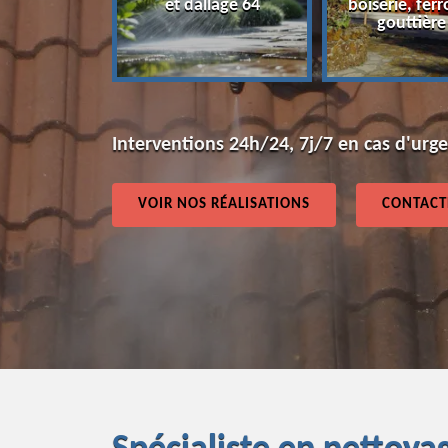
et dallage 64
boiserie, ferr
64
gouttière
Interventions 24h/24, 7j/7 en cas d'urg
VOIR NOS RÉALISATIONS
CONTACT