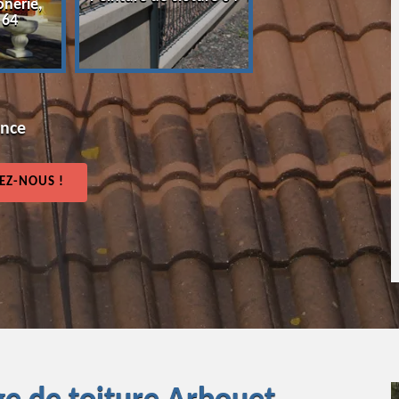
onerie,
64
 64
ence
EZ-NOUS !