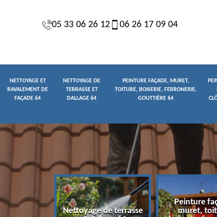
05 33 06 26 12
06 26 17 09 04
NETTOYAGE ET
NETTOYAGE DE
PEINTURE FAÇADE, MURET,
PEI
RAVALEMENT DE
TERRASSE ET
TOITURE, BOISERIE, FERRONERIE,
FAÇADE 64
DALLAGE 64
GOUTTIÈRE 64
CL
Peinture fa
yage et
Nettoyage de terrasse
muret, toit
t de façade