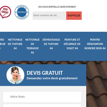
ON VOUS RAPPELLE GRATUITEMENT
TRE
NETTOYAGE
NETTOYAGE
DÉMOUSSAGE
PEINTURE ET
PEINTRE
IEUR
DE TOITURE
DE
DE TOITURE
DÉCAPAGE DE
RÉNOVATION
4
64
TERRASSE
64
VOLET 64
BOISERIE BOIS 64
64
DEVIS GRATUIT
Demandez votre devis gratuitement
ture
Peintre et peinture de
Façadier 64