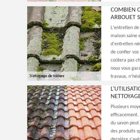
COMBIEN C
ARBOUET S
L'entretien de 
maison saine e
d'entretien néc
de confier vos
coûtera pas ch
nous vous gara
travaux, n'hés
L'UTILISA
NETTOYAGE
Plusieurs moye
efficacement. 
du savon peut s
des produits s
dernière s'avèr