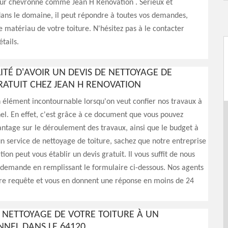
eur chevronné comme Jean H Renovation . Sérieux et
ans le domaine, il peut répondre à toutes vos demandes,
le matériau de votre toiture. N'hésitez pas à le contacter
tails.
LITÉ D'AVOIR UN DEVIS DE NETTOYAGE DE
RATUIT CHEZ JEAN H RENOVATION
n élément incontournable lorsqu'on veut confier nos travaux à
el. En effet, c'est grâce à ce document que vous pouvez
ntage sur le déroulement des travaux, ainsi que le budget à
un service de nettoyage de toiture, sachez que notre entreprise
on peut vous établir un devis gratuit. Il vous suffit de nous
 demande en remplissant le formulaire ci-dessous. Nos agents
tre requête et vous en donnent une réponse en moins de 24
E NETTOYAGE DE VOTRE TOITURE À UN
NNEL DANS LE 64120