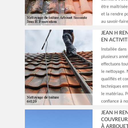
être maîtrisée
et la rendre p
au savoir-fair
JEAN H RE
EN ACTIVIT
Installée dans
plusieurs anné
effectuons tout
le nettoyage. 
qualifiés et co
techniques emp
le matériau. P
confiance à no
JEAN H RE
COUVREURS
À ARBOUET