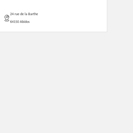
24 rue de la Barthe
64150 Abidos