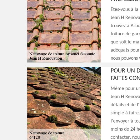
Êtes-vous à la
Jean H Renova
trouvez à Arbo
toiture de gar
que soit le ma
adéquats pour 
nous pouvons v
POUR UN D
FAITES CO
Même pour un 
Jean H Renovat
détails et de l
simple à faire.
l'envoyer à to
moins de 24 he
contacter, nou