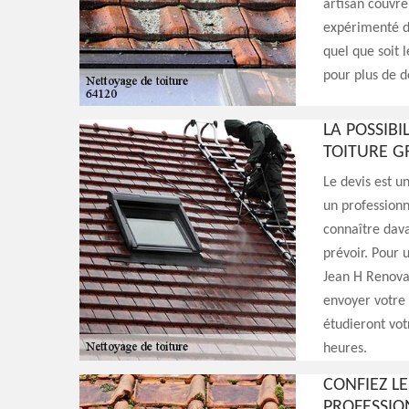
artisan couvr
expérimenté d
quel que soit 
pour plus de dé
LA POSSIBI
TOITURE G
Le devis est u
un professionn
connaître dava
prévoir. Pour 
Jean H Renovati
envoyer votre
étudieront vo
heures.
CONFIEZ L
PROFESSIO