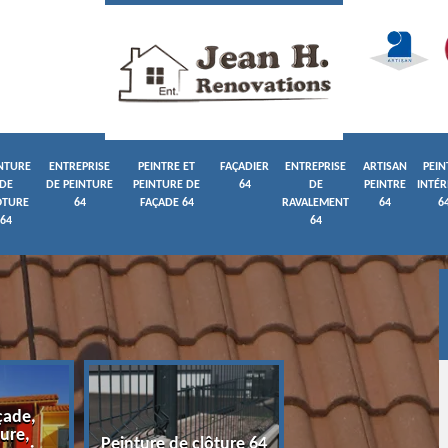
NTURE
ENTREPRISE
PEINTRE ET
FAÇADIER
ENTREPRISE
ARTISAN
PEIN
DE
DE PEINTURE
PEINTURE DE
64
DE
PEINTRE
INTÉR
ÔTURE
64
FAÇADE 64
RAVALEMENT
64
6
64
64
çade,
ure,
Entreprise de pein
Peinture de clôture 64