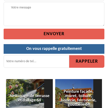
On vous rappelle gratuitement
Peinture façade,
asse
muret, toiture,
Peinture de clôture 64
boiserie, ferronerie,
gouttière 64