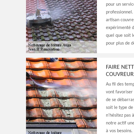
pour un servic
professionnel.
artisan couvr
expérimenté d
quel que soit 
pour plus de dé
FAIRE NET
COUVREURS
Au fil des temp
vont favoriser
de se débarras
soit le type de
n'hésitez pas 
notre actif un
à vos besoins.