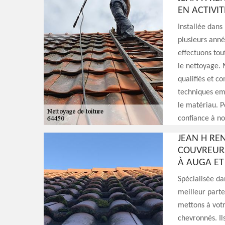
EN ACTIVIT
Installée dans
plusieurs anné
effectuons tout
le nettoyage. 
qualifiés et co
techniques emp
le matériau. P
confiance à no
JEAN H RE
COUVREURS
À AUGA ET
Spécialisée da
meilleur parte
mettons à votr
chevronnés. Il