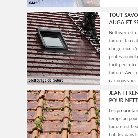
TOUT SAVO
AUGA ET S
Nettoyer est u
toiture, la réa
dangereux, c'e
professionnel 
tarif peut êtr
toiture. Avec 
car nous vous 
JEAN H RE
POUR NETT
Les propriétai
temps ou pour 
toiture est be
habitez dans l