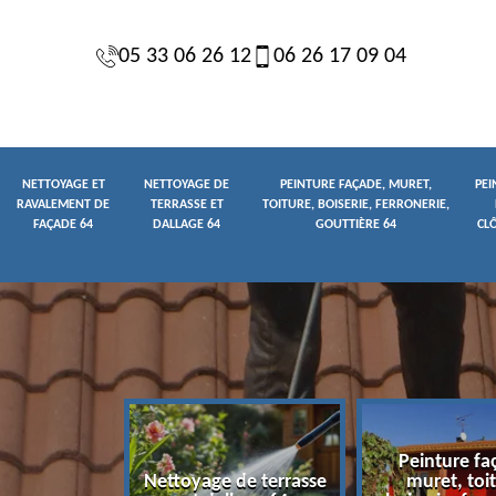
05 33 06 26 12
06 26 17 09 04
NETTOYAGE ET
NETTOYAGE DE
PEINTURE FAÇADE, MURET,
PEI
RAVALEMENT DE
TERRASSE ET
TOITURE, BOISERIE, FERRONERIE,
FAÇADE 64
DALLAGE 64
GOUTTIÈRE 64
CL
Peinture fa
yage et
Nettoyage de terrasse
muret, toit
t de façade