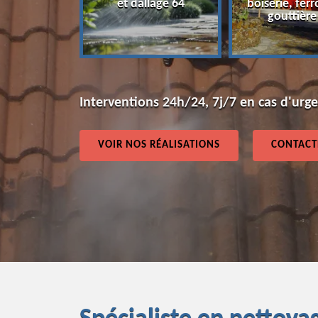
et dallage 64
boiserie, ferr
64
gouttière
Interventions 24h/24, 7j/7 en cas d'urg
VOIR NOS RÉALISATIONS
CONTACT