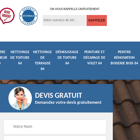
ON VOUS RAPPELLE GRATUITEMENT
TRE
NETTOYAGE
NETTOYAGE
DÉMOUSSAGE
PEINTURE ET
PEINTRE
IEUR
DE TOITURE
DE
DE TOITURE
DÉCAPAGE DE
RÉNOVATION
4
64
TERRASSE
64
VOLET 64
BOISERIE BOIS 64
64
DEVIS GRATUIT
Demandez votre devis gratuitement
ture
Peintre et peinture de
Façadier 64