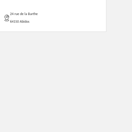
24 rue de la Barthe
64150 Abidos