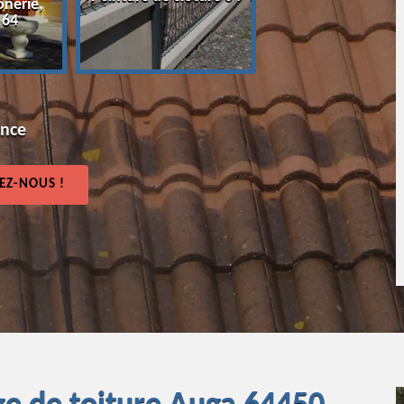
onerie,
64
 64
ence
EZ-NOUS !