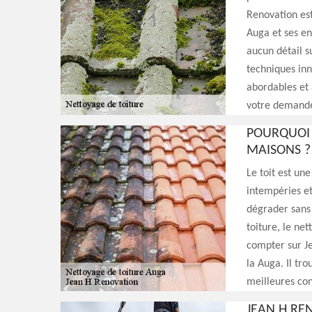
Renovation est
Auga et ses en
aucun détail su
techniques inn
abordables et 
votre demande
POURQUOI E
MAISONS ?
Le toit est un
intempéries et 
dégrader sans 
toiture, le net
compter sur Je
la Auga. Il tr
meilleures con
JEAN H RE