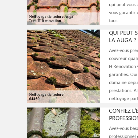
qui peut vous 
vous garantir 
tous.
QUI PEUT 
LA AUGA ?
Avez-vous prév
couvreur quali
H Renovation v
garanties. Oui,
domaine depuis
prestations. Al
nettoyage parf
CONFIEZ L
PROFESSIO
Avez-vous beso
professionnel