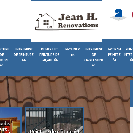
NTURE
ENTREPRISE
PEINTRE ET
FAÇADIER
ENTREPRISE
ARTISAN
PEIN
DE
DE PEINTURE
PEINTURE DE
64
DE
PEINTRE
INTÉR
ÔTURE
64
FAÇADE 64
RAVALEMENT
64
6
64
64
çade,
ure,
Entreprise de pein
Peinture de clôture 64