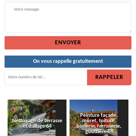
On vous rappelle gratuitement
Peinture façade,
e
muret, toiture,
Peinture de clôture 64
boiserie, ferronerie,
gouttière 64