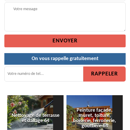
On vous rappelle gratuitement
Peinture façade,
e
muret, toiture,
Peinture de clôture 64
boiserie, ferronerie,
gouttière 64