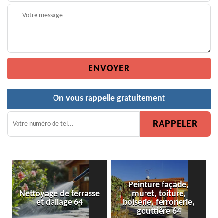
On vous rappelle gratuitement
Peinture façade,
ettoyage de terrasse
muret, toiture,
Peintur
et dallage 64
boiserie, ferronerie,
gouttière 64